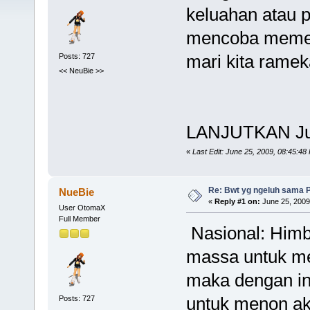
keluahan atau p
mencoba memera
mari kita ramek
Posts: 727
<< NeuBie >>
LANJUTKAN J
«
Last Edit: June 25, 2009, 08:45:4
Re: Bwt yg ngeluh sama Pr
NueBie
«
Reply #1 on:
June 25, 2009
User OtomaX
Full Member
Nasional: Himb
massa untuk me
maka dengan in
untuk menon akt
Posts: 727