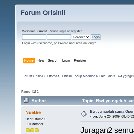
Forum Orisinil
Welcome,
Guest
. Please
login
or
register
.
Login with username, password and session length
Home
Help
Search
Login
Register
Forum Orisinil
»
OtomaX - Orisinil Topup Machine
»
Lain-Lain
»
Bwt yg ngel
Pages: [
1
]
2
Author
Topic: Bwt yg ngeluh sam
Bwt yg ngeluh sama Operat
NueBie
«
on:
June 25, 2009, 08:40:5
User OtomaX
Full Member
Juragan2 semua