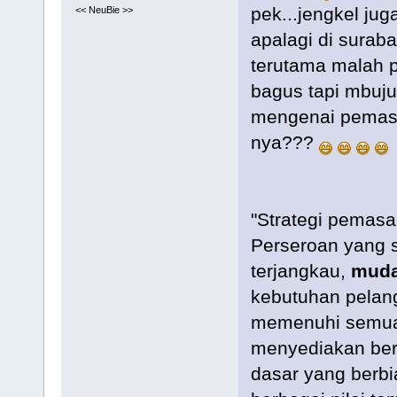
pek...jengkel ju
<< NeuBie >>
apalagi di surab
terutama malah pa
bagus tapi mbujuk
mengenai pemasar
nya???
"Strategi pemasa
Perseroan yang 
terjangkau,
mud
kebutuhan pelan
memenuhi semua
menyediakan ber
dasar yang berb