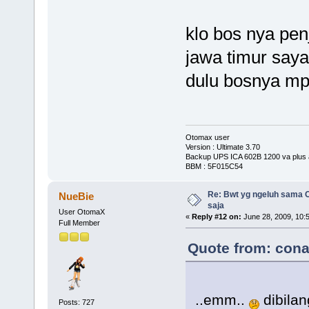
klo bos nya pen
jawa timur saya
dulu bosnya mp
Otomax user
Version : Ultimate 3.70
Backup UPS ICA 602B 1200 va plus 
BBM : 5F015C54
Re: Bwt yg ngeluh sama O
NueBie
saja
User OtomaX
«
Reply #12 on:
June 28, 2009, 10:
Full Member
Quote from: cona
..emm..
dibilan
Posts: 727