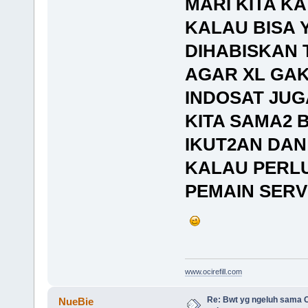
MARI KITA K
KALAU BISA 
DIHABISKAN 
AGAR XL GA
INDOSAT JUG
KITA SAMA2 
IKUT2AN DAN
KALAU PERL
PEMAIN SERV
www.ocirefill.com
Re: Bwt yg ngeluh sama O
NueBie