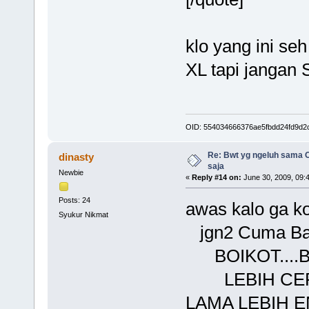
klo yang ini se
XL tapi jangan
OID: 554034666376ae5fbdd24fd9d2
Re: Bwt yg ngeluh sama O
dinasty
saja
Newbie
«
Reply #14 on:
June 30, 2009, 09:
Posts: 24
awas kalo ga ko
Syukur Nikmat
jgn2 Cuma Ba
BOIKOT....BO
LEBIH CEPAT
LAMA LEBIH 