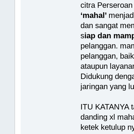
citra Perseroan
‘mahal’
menjadi
dan sangat me
s
iap dan mam
pelanggan. ma
pelanggan, bai
ataupun layanan
Didukung dengan
jaringan yang lu
ITU KATANYA ta
danding xl mah
ketek ketulup n