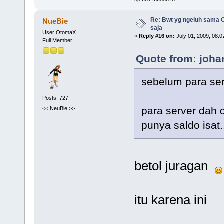
Re: Bwt yg ngeluh sama O
NueBie
saja
User OtomaX
«
Reply #16 on:
July 01, 2009, 08:0
Full Member
Quote from: joha
sebelum para serv
Posts: 727
para server dah d
<< NeuBie >>
punya saldo isat.
betol juragan
itu karena ini