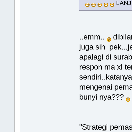
LAN
..emm..
dibil
juga sih pek...
apalagi di sura
respon ma xl t
sendiri..katanya
mengenai pemasa
bunyi nya???
"Strategi pema