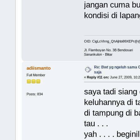
jangan cuma bu
kondisi di lapa
OID: CigLcVIrng_QhAjhbi99XEPr
Jl. Flamboyan No. 3B Bendosari
Sanankulon - Blitar
Re: Bwt yg ngeluh sama O
adiismanto
saja
Full Member
«
Reply #11 on:
June 27, 2009, 10:
saya tadi siang 
Posts: 834
keluhannya di ta
di tampung di 
tau . . .
yah . . . . begi