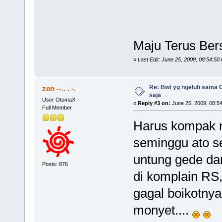
Maju Terus B
«
Last Edit: June 25, 2009, 08:54:5
Re: Bwt yg ngeluh sama O
zen --.. . -.
saja
User OtomaX
«
Reply #3 on:
June 25, 2009, 08:5
Full Member
Harus kompak ne
seminggu ato se
untung gede dar
Posts: 876
di komplain RS
gagal boikotnya
monyet....