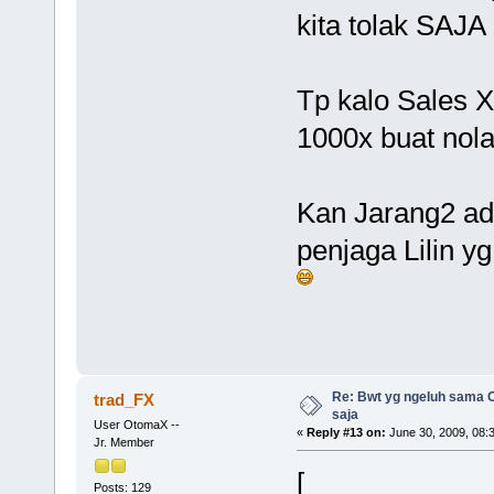
kita tolak SAJ
Tp kalo Sales XL
1000x buat no
Kan Jarang2 ad
penjaga Lilin y
Re: Bwt yg ngeluh sama O
trad_FX
saja
User OtomaX --
«
Reply #13 on:
June 30, 2009, 08:
Jr. Member
[
Posts: 129