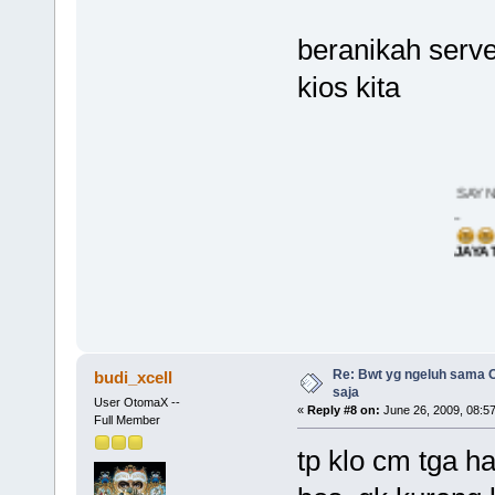
beranikah serv
kios kita
SAY NO TO XL..
..
JAYA TRUS OTOM
Re: Bwt yg ngeluh sama O
budi_xcell
saja
User OtomaX --
«
Reply #8 on:
June 26, 2009, 08:5
Full Member
tp klo cm tga h