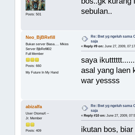
bos..gk kurang 
sebulan..
Posts: 501
Re: Bwt yg ngeluh sama O
Neo_BjBRefill
saja
Bukan server Biasa..... Mkios
«
Reply #9 on:
June 27, 2009, 07:1
Server BjbRefill02
Full Member
saya ikutttttt..
Posts: 660
asal yang laen k
My Future In My Hand
war yessss
Re: Bwt yg ngeluh sama O
abizalfa
saja
User OtomaX --
«
Reply #10 on:
June 27, 2009, 07:
Jr. Member
ikutan bos, biar
Posts: 409