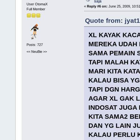
saja
User OtomaX
«
Reply #6 on:
June 25, 2009, 10:5
Full Member
Quote from: jyat
XL KAYAK KACA
MEREKA UDAH 
Posts: 727
SAMA PEMAIN 
<< NeuBie >>
TAPI MALAH KA
MARI KITA KAT
KALAU BISA YG
TAPI DGN HAR
AGAR XL GAK 
INDOSAT JUGA 
KITA SAMA2 BE
DAN YG LAIN J
KALAU PERLU 