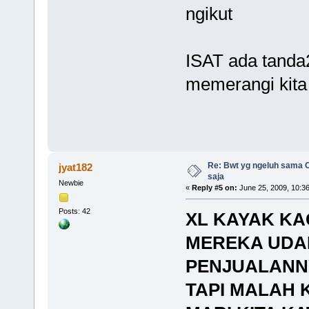
ngikut
ISAT ada tanda
memerangi kit
Re: Bwt yg ngeluh sama O
jyat182
saja
Newbie
«
Reply #5 on:
June 25, 2009, 10:3
Posts: 42
XL KAYAK KA
MEREKA UDA
PENJUALANN
TAPI MALAH 