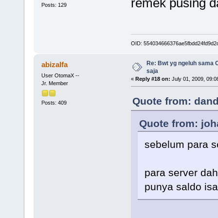
remek pusing da
Posts: 129
OID: 554034666376ae5fbdd24fd9d2
Re: Bwt yg ngeluh sama O
abizalfa
saja
User OtomaX --
«
Reply #18 on:
July 01, 2009, 09:0
Jr. Member
Quote from: dand
Posts: 409
Quote from: joh
sebelum para ser
para server dah 
punya saldo isat