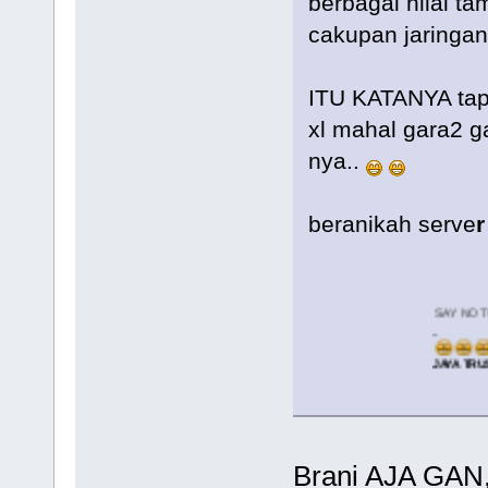
berbagai nilai ta
cakupan jaringan
ITU KATANYA tapi
xl mahal gara2 g
nya..
beranikah serve
r
SAY NO TO XL..
..
JAYA TRUS OTOMAX
Brani AJA GAN,