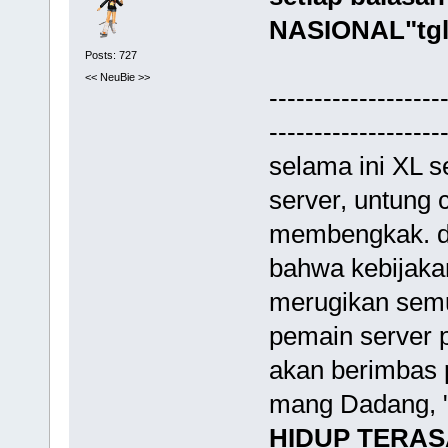
NASIONAL"tgl 1
Posts: 727
<< NeuBie >>
-------------------
-------------------
selama ini XL s
server, untung 
membengkak. d
bahwa kebijaka
merugikan semu
pemain server p
akan berimbas p
mang Dadang, 
HIDUP TERAS