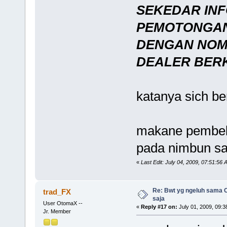
SEKEDAR INF
PEMOTONGAN 
DENGAN NOMI
DEALER BERK
katanya sich ber
makane pembeli
pada nimbun s
«
Last Edit: July 04, 2009, 07:51:56
Re: Bwt yg ngeluh sama O
trad_FX
saja
User OtomaX --
«
Reply #17 on:
July 01, 2009, 09:3
Jr. Member