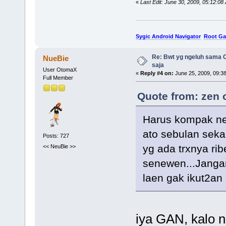
«
Last Edit: June 30, 2009, 05:12:08
Sygic Android Navigator
Root Ga
Re: Bwt yg ngeluh sama O
NueBie
saja
User OtomaX
«
Reply #4 on:
June 25, 2009, 09:3
Full Member
Quote from: zen 
Harus kompak neh
ato sebulan seka
Posts: 727
yg ada trxnya ri
<< NeuBie >>
senewen...Jangan
laen gak ikut2an
iya GAN, kalo nd