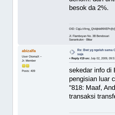
besok da 2%.
OID: CigLcVIrng_QhAjhbi99XEPr
Jl. Flamboyan No. 3B Bendosari
Sanankulon - Blitar
Re: Bwt yg ngeluh sama O
abizalfa
saja
User OtomaX --
«
Reply #19 on:
July 02, 2009, 09:5
Jr. Member
sekedar info di 
Posts: 409
pengisian luar c
"818: Maaf, An
transaksi transf