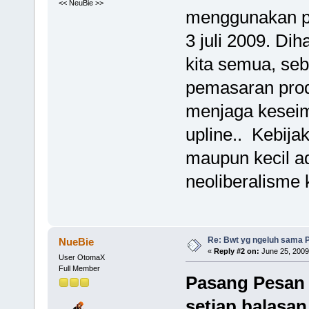
<< NeuBie >>
menggunakan pr
3 juli 2009. Di
kita semua, seb
pemasaran prod
menjaga keseim
upline.. Kebij
maupun kecil a
neoliberalisme k
Re: Bwt yg ngeluh sama Pr
NueBie
«
Reply #2 on:
June 25, 2009
User OtomaX
Full Member
Pasang Pesan S
setiap balasan