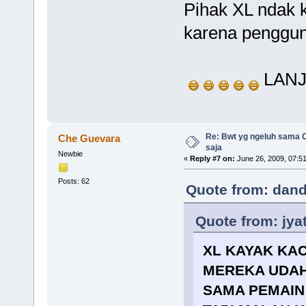
Pihak XL ndak 
karena penggun
LAN
Re: Bwt yg ngeluh sama O
Che Guevara
saja
Newbie
«
Reply #7 on:
June 26, 2009, 07:5
Posts: 62
Quote from: dand
Quote from: jya
XL KAYAK KAC
MEREKA UDAH
SAMA PEMAIN