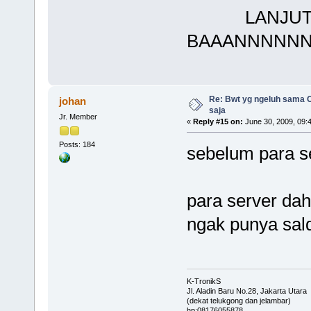
LANJUT....
BAAANNNNN
Re: Bwt yg ngeluh sama O
johan
saja
Jr. Member
«
Reply #15 on:
June 30, 2009, 09:
Posts: 184
sebelum para ser
para server dah 
ngak punya sald
K-TronikS
Jl. Aladin Baru No.28, Jakarta Utara
(dekat telukgong dan jelambar)
hp:08176055878