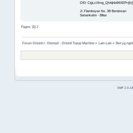
OID: CigLcVIrng_QhAjhbi99XEPr
Jl. Flamboyan No. 3B Bendosari
Sanankulon - Blitar
Pages: [
1
]
2
Forum Orisinil
»
OtomaX - Orisinil Topup Machine
»
Lain-Lain
»
Bwt yg ngel
SMF 2.0.1