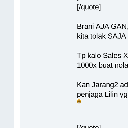
[/quote]
Brani AJA GAN,
kita tolak SAJ
Tp kalo Sales XL
1000x buat no
Kan Jarang2 ad
penjaga Lilin y
[/quote]