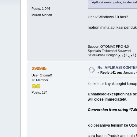
Aplikasi konter pulsa, trasfer 
Posts: 1,046
Murah Meriah
Untuk Windows 10 bos?
mohon minta aplikasi pendu
Support OTOMAX PRO 4.0
Spesialis Telkomsel Sulawesi
Selalu Awali Dengan الرَّحِيمِ
Re: APLIKASI KONTE
290985
«
Reply #41 on:
January 0
User OtomaX
Jr. Member
klo keluar kayak begini kenap
Posts: 174
Unhandled exception has occur
will close immediately.
Conversion from string “7.000
klo pesannya terkirim ke Oto
cara hapus Produk and data