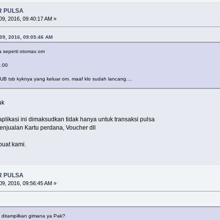
R PULSA
9, 2016, 09:40:17 AM »
09, 2016, 09:05:46 AM
 seperti otomax om
.00
UB tsb kyknya yang keluar om. maaf klo sudah lancang....
uk
plikasi ini dimaksudkan tidak hanya untuk transaksi pulsa
penjualan Kartu perdana, Voucher dll
buat kami.
R PULSA
9, 2016, 09:56:45 AM »
 ditampilkan gimana ya Pak?