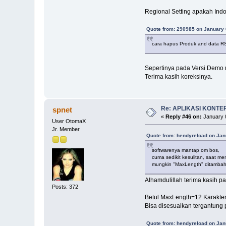
Regional Setting apakah Ind
Quote from: 290985 on January 
cara hapus Produk and data R
Sepertinya pada Versi Demo 
Terima kasih koreksinya.
Re: APLIKASI KONTE
spnet
«
Reply #46 on:
January 0
User OtomaX
Jr. Member
Quote from: hendyreload on Jan
softwarenya mantap om bos,
cuma sedikit kesulitan, saat me
mungkin "MaxLength" ditambahi
Alhamdulillah terima kasih pa
Posts: 372
Betul MaxLength=12 Karakte
Bisa disesuaikan tergantung 
Quote from: hendyreload on Jan