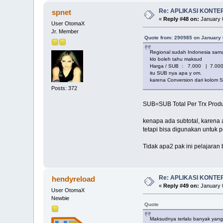
Re: APLIKASI KONTE
spnet
«
Reply #48 on:
January 0
User OtomaX
Jr. Member
Quote from: 290985 on January 
Regional sudah Indonesia sama
klo boleh tahu maksud
Harga / SUB : 7.000 | 7.000
itu SUB nya apa y om.
karena Conversion dari kolom S
Posts: 372
SUB=SUB Total Per Trx Prod
kenapa ada subtotal, karena a
tetapi bisa digunakan untuk 
Tidak apa2 pak ini pelajaran 
Re: APLIKASI KONTE
hendyreload
«
Reply #49 on:
January 0
User OtomaX
Newbie
Quote
Maksudnya terlalu banyak yang