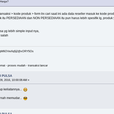
, Harga?
ansaksi > kode produk > form trx cari saat ini ada data reseller masuk ke kode prod
uk itu PERSEDIAAN dan NON PERSEDIAAN itu pun harus lebih spesifik lg, produk yg ad
sa yg lebih simple input nya,
 salah
bgW6OVwXq5j2@xORY5Os
mat - proses mudah - transaksi lancar
R PULSA
9, 2016, 10:00:08 AM »
up keliatannya...
rnah memudar...