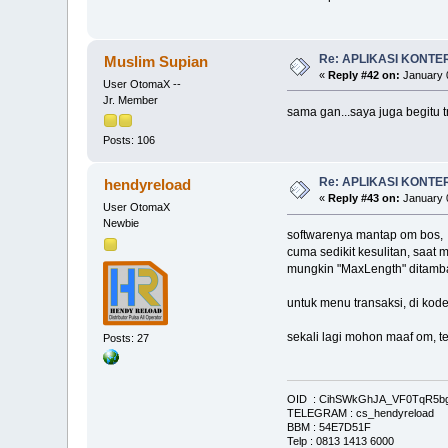
Re: APLIKASI KONTE
Muslim Supian
«
Reply #42 on:
January 0
User OtomaX --
Jr. Member
sama gan...saya juga begitu tr
Posts: 106
Re: APLIKASI KONTE
hendyreload
«
Reply #43 on:
January 0
User OtomaX
Newbie
softwarenya mantap om bos,
cuma sedikit kesulitan, saat 
mungkin "MaxLength" ditamba
untuk menu transaksi, di kode
sekali lagi mohon maaf om, t
Posts: 27
OID : CihSWkGhJA_VF0TqR5
TELEGRAM : cs_hendyreload
BBM : 54E7D51F
Telp : 0813 1413 6000