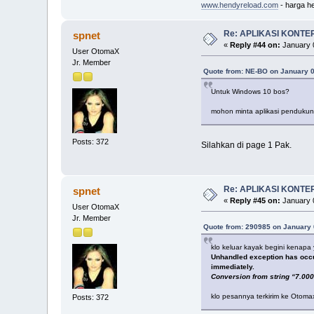
www.hendyreload.com
- harga he
Re: APLIKASI KONTE
spnet
«
Reply #44 on:
January 0
User OtomaX
Jr. Member
Quote from: NE-BO on January 0
Untuk Windows 10 bos?
mohon minta aplikasi penduku
Posts: 372
Silahkan di page 1 Pak.
Re: APLIKASI KONTE
spnet
«
Reply #45 on:
January 0
User OtomaX
Jr. Member
Quote from: 290985 on January 
klo keluar kayak begini kenapa 
Unhandled exception has occured
immediately.
Conversion from string “7.000.
klo pesannya terkirim ke Otoma
Posts: 372