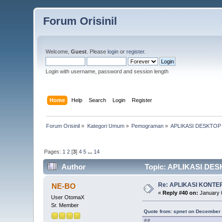
Forum Orisinil
Welcome,
Guest
. Please
login
or
register
.
Login with username, password and session length
Home
Help
Search
Login
Register
Forum Orisinil
»
Kategori Umum
»
Pemograman
»
APLIKASI DESKTO
Pages:
1
2
[
3
]
4
5
...
14
Author
Topic: APLIKASI DES
Re: APLIKASI KONTE
NE-BO
«
Reply #40 on:
January 0
User OtomaX
Sr. Member
Quote from: spnet on December 