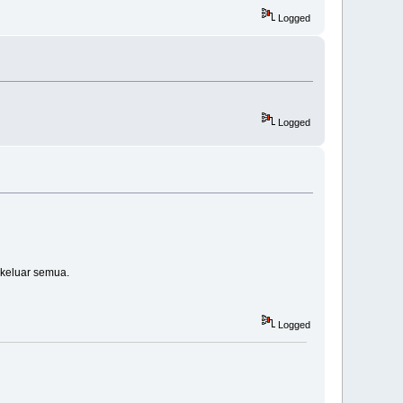
Logged
Logged
h keluar semua.
Logged