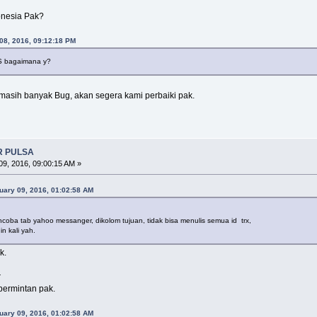
onesia Pak?
08, 2016, 09:12:18 PM
S bagaimana y?
masih banyak Bug, akan segera kami perbaiki pak.
R PULSA
9, 2016, 09:00:15 AM »
uary 09, 2016, 01:02:58 AM
ncoba tab yahoo messanger, dikolom tujuan, tidak bisa menulis semua id trx,
n kali yah.
k.
r
permintan pak.
uary 09, 2016, 01:02:58 AM