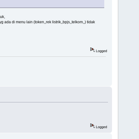
uk,
a di menu lain (token,,rek listrik,,bpjs,,telkom,,) tidak
Logged
Logged