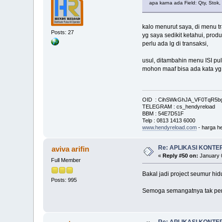
apa karna ada Field: Qty, Stok
kalo menurut saya, di menu tr
Posts: 27
yg saya sedikit ketahui, prod
perlu ada lg di transaksi,
usul, ditambahin menu ISI pul
mohon maaf bisa ada kata yg
OID : CihSWkGhJA_VF0TqR5
TELEGRAM : cs_hendyreload
BBM : 54E7D51F
Telp : 0813 1413 6000
www.hendyreload.com
- harga he
Re: APLIKASI KONTE
aviva arifin
«
Reply #50 on:
January 0
Full Member
Bakal jadi project seumur hid
Posts: 995
Semoga semangatnya tak pe