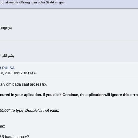
saldo, aksesoris dllYang mau coba Silahkan gan
kungnya
بِسْمِ اللهِ الرَّحْمنِ 
R PULSA
8, 2016, 09:12:18 PM »
a y om pada saat proses trx.
ed in your aplication. If you click Continue, the aplication will ignore this error
.00” to type ‘Double’ is not valid.
max
 RS bagaimana y?