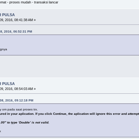
mat - proses mudah - transaksi lancar
R PULSA
9, 2016, 08:41:38 AM »
8, 2016, 06:52:31 PM
ngnya
R PULSA
9, 2016, 08:54:03 AM »
08, 2016, 09:12:18 PM
y om pada saat proses trx.
 in your aplication. If you click Continue, the aplication will ignore this error and attempt t
00” to type ‘Double’ is not valid.
x