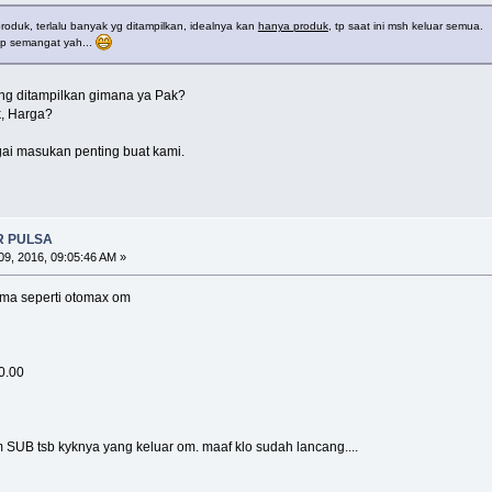
roduk, terlalu banyak yg ditampilkan, idealnya kan
hanya produk
, tp saat ini msh keluar semua.
ep semangat yah...
ng ditampilkan gimana ya Pak?
k, Harga?
gai masukan penting buat kami.
R PULSA
9, 2016, 09:05:46 AM »
ma seperti otomax om
0.00
 SUB tsb kyknya yang keluar om. maaf klo sudah lancang....