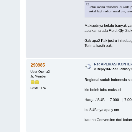
untuk menu transaksi, di kode p
sekali lagi mohon maaf om, tet
Maksudnya terlalu banyak ya
apa karna ada Field: Qty, Sto
Gak apa2 Pak justru ini seba
Terima kasih pak.
Re: APLIKASI KONTE
290985
«
Reply #47 on:
January 0
User OtomaX
Jr. Member
Regional sudah Indonesia sa
Posts: 174
klo boleh tahu maksud
Harga / SUB : 7.000 | 7.00
itu SUB nya apa y om.
karena Conversion dari kolom