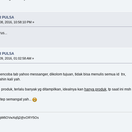
R PULSA
8, 2016, 10:58:10 PM »
us...
R PULSA
9, 2016, 01:02:58 AM »
mencoba tab yahoo messanger, dikolom tujuan, tidak bisa menulis semua id trx,
hin kali yah.
 produk, terlalu banyak yg ditampilkan, idealnya kan
hanya produk
, tp saat ini ms
etep semangat yah...
bgW6OVwXq5j2@xORY5Os