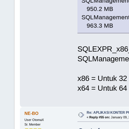
SQLManagement
950.2 MB
SQLManagement
963.3 MB
SQLEXPR_x86_
SQLManagemen
x86 = Untuk 32
x64 = Untuk 64
Re: APLIKASI KONTER 
NE-BO
«
Reply #55 on:
January 09, 
User OtomaX
Sr. Member