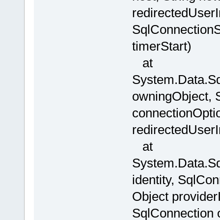
redirectedUser
SqlConnectionSt
timerStart)
at
System.Data.Sq
owningObject, 
connectionOpti
redirectedUserI
at
System.Data.Sql
identity, SqlCo
Object provider
SqlConnection 