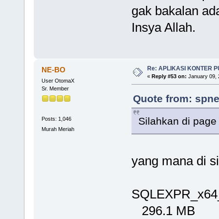
gak bakalan ada
Insya Allah.
Re: APLIKASI KONTER 
NE-BO
«
Reply #53 on:
January 09, 
User OtomaX
Sr. Member
Quote from: spne
Silahkan di page
Posts: 1,046
Murah Meriah
yang mana di si
SQLEXPR_x64
296.1 MB