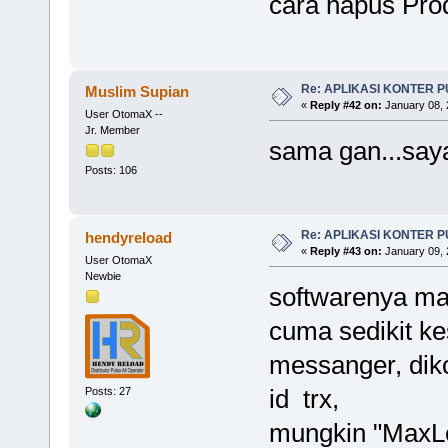
cara hapus Pro
Re: APLIKASI KONTER 
Muslim Supian
«
Reply #42 on:
January 08, 
User OtomaX --
Jr. Member
sama gan...saya 
Posts: 106
Re: APLIKASI KONTER 
hendyreload
«
Reply #43 on:
January 09, 
User OtomaX
Newbie
softwarenya ma
cuma sedikit ke
messanger, diko
id trx,
Posts: 27
mungkin "MaxLe