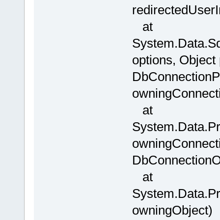
redirectedUserI
at
System.Data.Sq
options, Object
DbConnectionPo
owningConnect
at
System.Data.Pr
owningConnecti
DbConnectionOp
at
System.Data.Pr
owningObject)