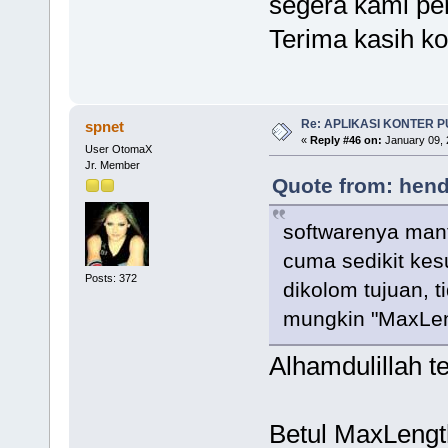
segera kami per
Terima kasih ko
Re: APLIKASI KONTER 
spnet
«
Reply #46 on:
January 09, 
User OtomaX
Jr. Member
Quote from: hend
softwarenya man
cuma sedikit kes
Posts: 372
dikolom tujuan, t
mungkin "MaxLeng
Alhamdulillah t
Betul MaxLengt