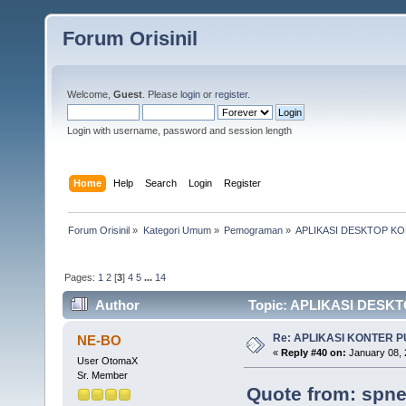
Forum Orisinil
Welcome,
Guest
. Please
login
or
register
.
Login with username, password and session length
Home
Help
Search
Login
Register
Forum Orisinil
»
Kategori Umum
»
Pemograman
»
APLIKASI DESKTOP K
Pages:
1
2
[
3
]
4
5
...
14
Author
Topic: APLIKASI DESKT
Re: APLIKASI KONTER 
NE-BO
«
Reply #40 on:
January 08, 
User OtomaX
Sr. Member
Quote from: spne