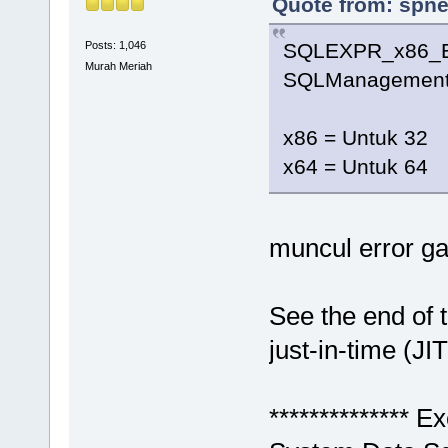
Quote from: spne
SQLEXPR_x86_E
Posts: 1,046
Murah Meriah
SQLManagementS
x86 = Untuk 32
x64 = Untuk 64
muncul error g
See the end of 
just-in-time (JI
************** Ex