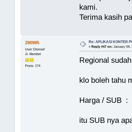
kami.
Terima kasih pa
Re: APLIKASI KONTER 
290985
«
Reply #47 on:
January 09, 
User OtomaX
Jr. Member
Regional sudah
Posts: 174
klo boleh tahu
Harga / SUB :
itu SUB nya ap