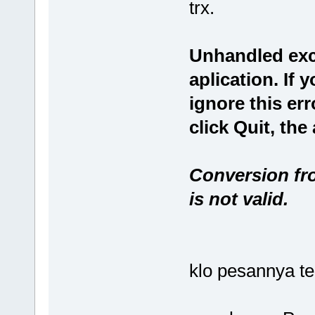
trx.
Unhandled exc
aplication. If 
ignore this err
click Quit, the
Conversion fro
is not valid.
klo pesannya t