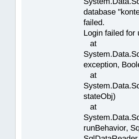
System.Data.Sq
database "konte
failed.
Login failed 
at
System.Data.Sq
exception, Boo
at
System.Data.Sq
stateObj)
at
System.Data.Sq
runBehavior, 
SqlDataReader