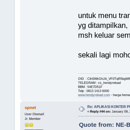
untuk menu tran
yg ditampilkan,
msh keluar sem
sekali lagi moh
OID : CihSWkGhJA_VF0TqR5bg
TELEGRAM : cs_hendyreload
BBM : 54E7D51F
Telp : 0813 1413 6000
www.hendyreload.com
- harga hemat
Re: APLIKASI KONTER 
spnet
«
Reply #44 on:
January 09, 
User OtomaX
Jr. Member
Quote from: NE-B