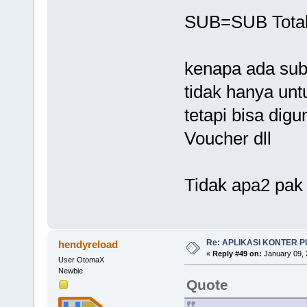
SUB=SUB Total
kenapa ada subt
tidak hanya unt
tetapi bisa dig
Voucher dll
Tidak apa2 pak 
Re: APLIKASI KONTER 
hendyreload
«
Reply #49 on:
January 09, 
User OtomaX
Newbie
Quote