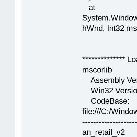
at
System.Windows
hWnd, Int32 msg
************** L
mscorlib
Assembly Vers
Win32 Version
CodeBase:
file:///C:/Wind
-------------------
an_retail_v2