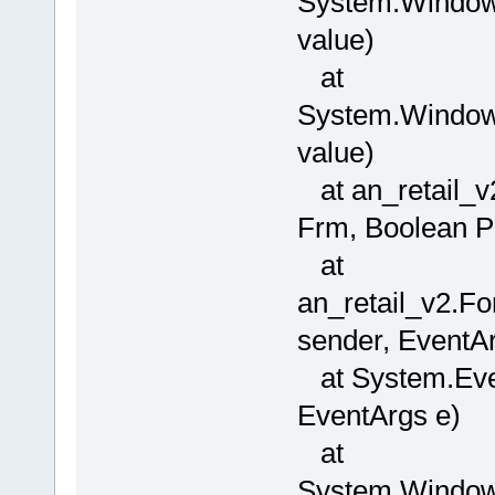
System.Windows
value)
at
System.Window
value)
at an_retail_
Frm, Boolean P
at
an_retail_v2.F
sender, EventAr
at System.Even
EventArgs e)
at
System.Window