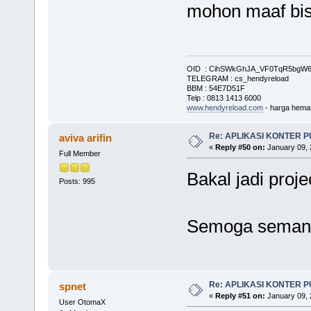
mohon maaf bis
OID : CihSWkGhJA_VF0TqR5bg
TELEGRAM : cs_hendyreload
BBM : 54E7D51F
Telp : 0813 1413 6000
www.hendyreload.com
- harga hemat
Re: APLIKASI KONTER 
aviva arifin
«
Reply #50 on:
January 09, 
Full Member
Bakal jadi proj
Posts: 995
Semoga semang
Re: APLIKASI KONTER 
spnet
«
Reply #51 on:
January 09, 
User OtomaX