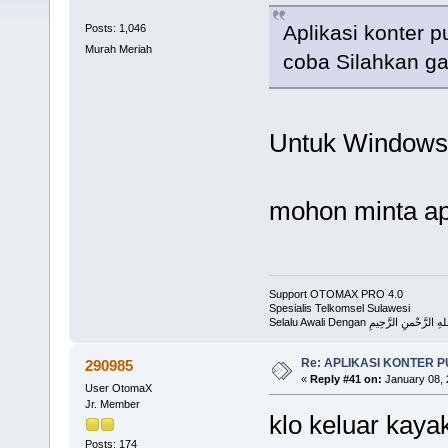
Aplikasi konter p
Posts: 1,046
Murah Meriah
coba Silahkan g
Untuk Windows
mohon minta ap
Support OTOMAX PRO 4.0
Spesialis Telkomsel Sulawesi
Selalu Awali Dengan لرَّحْمنِ الرَّحِيمِ
Re: APLIKASI KONTER 
290985
«
Reply #41 on:
January 08, 
User OtomaX
Jr. Member
klo keluar kaya
Posts: 174