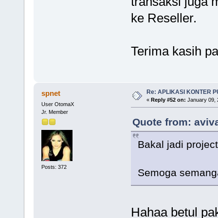
transaksi juga 
ke Reseller.
Terima kasih p
Re: APLIKASI KONTER 
spnet
«
Reply #52 on:
January 09, 
User OtomaX
Jr. Member
Quote from: aviva
Bakal jadi proje
Posts: 372
Semoga semanga
Hahaa betul pa