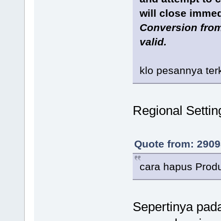
will close immed
Conversion from 
valid.
klo pesannya ter
Regional Setti
Quote from: 2909
cara hapus Prod
Sepertinya pad