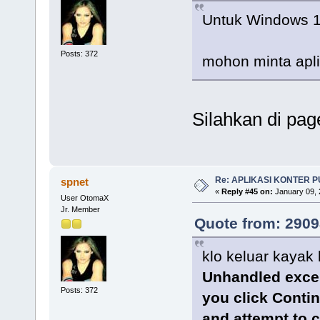
Untuk Windows 
Posts: 372
mohon minta apl
Silahkan di pag
Re: APLIKASI KONTER 
spnet
«
Reply #45 on:
January 09, 
User OtomaX
Jr. Member
Quote from: 2909
klo keluar kayak
Unhandled except
Posts: 372
you click Continu
and attempt to c