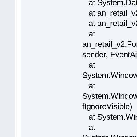
at System.Data
at an_retail_v
at an_retail_v2
at
an_retail_v2.F
sender, EventAr
at
System.Window
at
System.Windows
fIgnoreVisible)
at System.Win
at