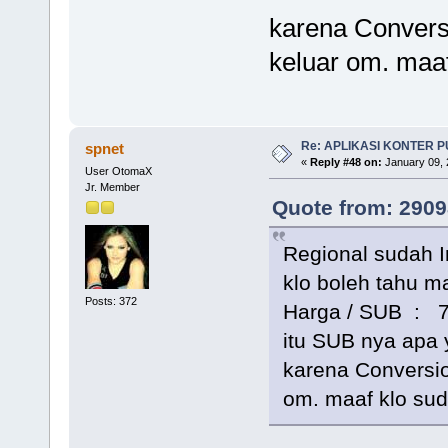
karena Convers
keluar om. maaf
Re: APLIKASI KONTER 
spnet
«
Reply #48 on:
January 09, 
User OtomaX
Jr. Member
Quote from: 2909
Regional sudah 
klo boleh tahu 
Posts: 372
Harga / SUB : 7
itu SUB nya apa 
karena Conversio
om. maaf klo sud