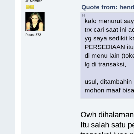
Jr. Member
Quote from: hend
kalo menurut say
trx cari saat ini
Posts: 372
yg saya sedikit
PERSEDIAAN itu p
di menu lain (toke
lg di transaksi,
usul, ditambahin 
mohon maaf bisa
Owh dihalaman 
Itu salah satu