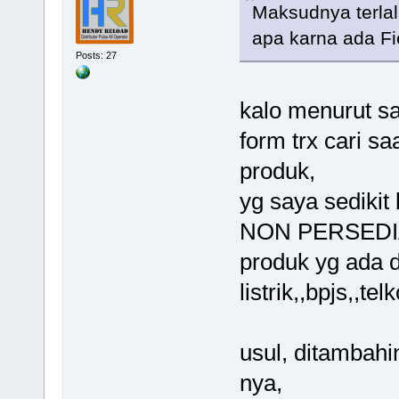
Maksudnya terla
apa karna ada Fi
Posts: 27
kalo menurut sa
form trx cari sa
produk,
yg saya sediki
NON PERSEDIAAN
produk yg ada d
listrik,,bpjs,,te
usul, ditambahi
nya,