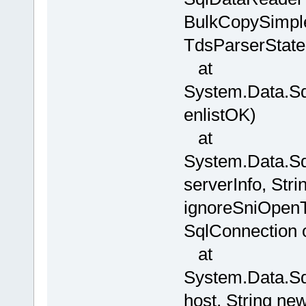
BulkCopySimple
TdsParserState
at
System.Data.Sq
enlistOK)
at
System.Data.Sq
serverInfo, St
ignoreSniOpenTi
SqlConnection 
at
System.Data.Sq
host, String n