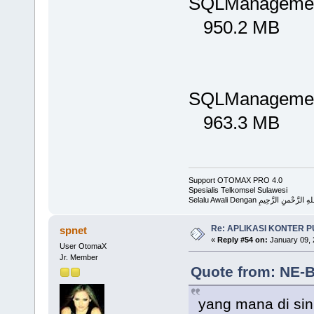
SQLManagemen
950.2 MB
SQLManagemen
963.3 MB
Support OTOMAX PRO 4.0
Spesialis Telkomsel Sulawesi
Selalu Awali Dengan لرَّحْمنِ الرَّحِيمِ
Re: APLIKASI KONTER 
spnet
«
Reply #54 on:
January 09, 
User OtomaX
Jr. Member
Quote from: NE-B
yang mana di sin