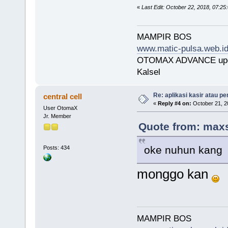
«
Last Edit: October 22, 2018, 07:25:
MAMPIR BOS
www.matic-pulsa.web.i
OTOMAX ADVANCE upda
Kalsel
Re: aplikasi kasir atau pe
central cell
«
Reply #4 on:
October 21, 2
User OtomaX
Jr. Member
Quote from: maxs
oke nuhun kan
Posts: 434
monggo kan
MAMPIR BOS