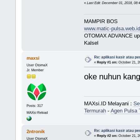
«
Last Edit: December 01, 2018, 08:4
MAMPIR BOS
www.matic-pulsa.web.i
OTOMAX ADVANCE upda
Kalsel
Re: aplikasi kasir atau pe
maxsi
«
Reply #1 on:
October 21, 2
User OtomaX
Jr. Member
oke nuhun ka
MAXsi.ID Melayani :
Se
Posts: 317
Termurah
-
Agen Pulsa 
MAXsi Reload
Re: aplikasi kasir atau pe
2ntronik
«
Reply #2 on:
October 21, 2
User OtomaX