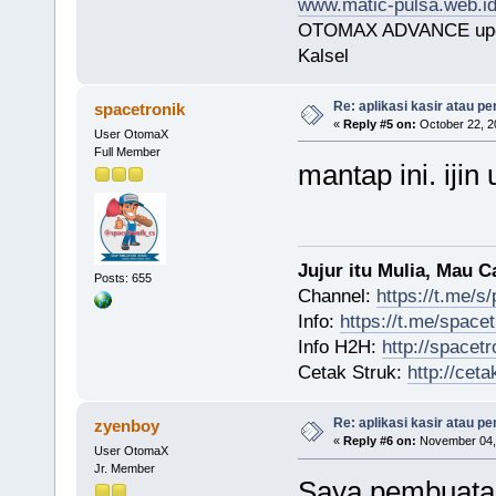
www.matic-pulsa.web.i
OTOMAX ADVANCE upda
Kalsel
Re: aplikasi kasir atau pe
spacetronik
«
Reply #5 on:
October 22, 2
User OtomaX
Full Member
mantap ini. ijin
Jujur itu Mulia, Mau 
Posts: 655
Channel:
https://t.me/s
Info:
https://t.me/space
Info H2H:
http://spacetr
Cetak Struk:
http://ceta
Re: aplikasi kasir atau pe
zyenboy
«
Reply #6 on:
November 04, 
User OtomaX
Jr. Member
Saya pembuatan