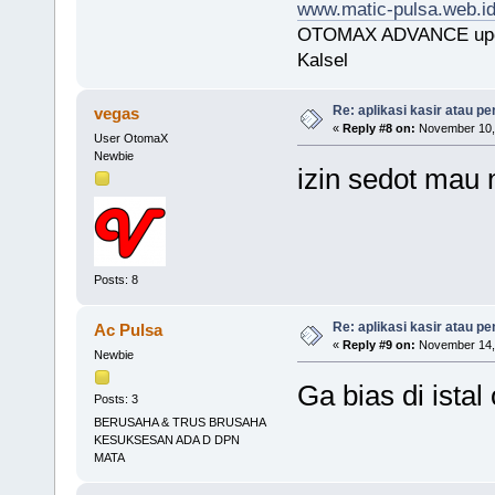
www.matic-pulsa.web.i
OTOMAX ADVANCE upda
Kalsel
Re: aplikasi kasir atau pe
vegas
«
Reply #8 on:
November 10, 
User OtomaX
Newbie
izin sedot mau
Posts: 8
Re: aplikasi kasir atau pe
Ac Pulsa
«
Reply #9 on:
November 14, 
Newbie
Ga bias di ista
Posts: 3
BERUSAHA & TRUS BRUSAHA
KESUKSESAN ADA D DPN
MATA