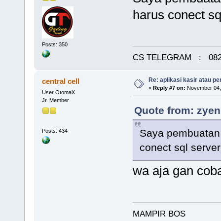
harus conect sq
Posts: 350
CS TELEGRAM : 0823
Re: aplikasi kasir atau pe
central cell
«
Reply #7 on:
November 04, 
User OtomaX
Jr. Member
Quote from: zyen
Saya pembuatan 
Posts: 434
conect sql serve
wa aja gan coba
MAMPIR BOS