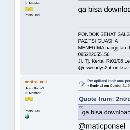
Jr. Member
ga bisa downloa
Posts: 154
PONDOK SEHAT SALSA
PAZ,TSI GUASHA
MENERIMA panggilan da
085222055156
Jl. Tj. Kerta Rt01/06
@cswendys2ntroniksals
Re: aplikasi kasir atau pe
central cell
«
Reply #3 on:
October 21, 2
User OtomaX
Jr. Member
Quote from: 2ntr
ga bisa download
Posts: 434
@maticponsel