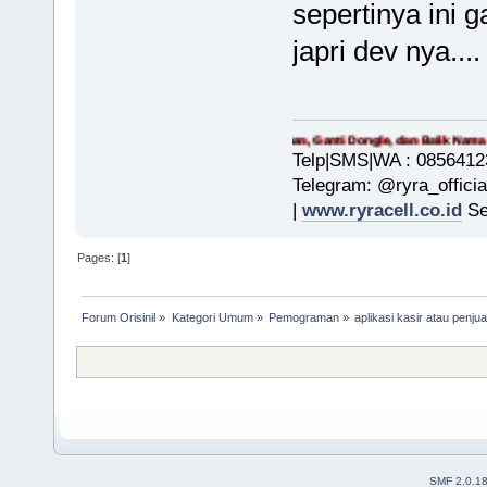
sepertinya ini
japri dev nya....
Melayani Pembelian, Upgrade, Iuran Tahunan, Ganti Dongle, dan Balik Nama OtomaX
Telp|SMS|WA : 0856412
Telegram: @ryra_officia
|
www.ryracell.co.id
Se
Pages: [
1
]
Forum Orisinil
»
Kategori Umum
»
Pemograman
»
aplikasi kasir atau penjua
SMF 2.0.1