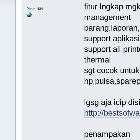
fitur lngkap mgk
Posts: 434
management
barang,laporan,
support aplikas
support all prin
thermal
sgt cocok untuk
hp,pulsa,sparep
lgsg aja icip d
http://bestsofw
penampakan