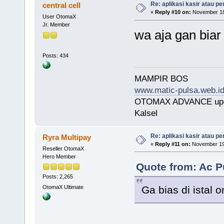
Re: aplikasi kasir atau pe
central cell
«
Reply #10 on:
November 18,
User OtomaX
Jr. Member
wa aja gan biar
Posts: 434
MAMPIR BOS
www.matic-pulsa.web.i
OTOMAX ADVANCE upda
Kalsel
Re: aplikasi kasir atau pe
Ryra Multipay
«
Reply #11 on:
November 19,
Reseller OtomaX
Hero Member
Quote from: Ac P
Posts: 2,265
Ga bias di istal 
OtomaX Ultimate