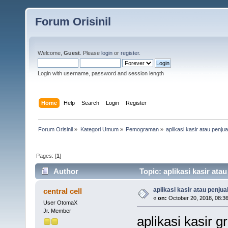
Forum Orisinil
Welcome,
Guest
. Please
login
or
register
.
Login with username, password and session length
Home
Help
Search
Login
Register
Forum Orisinil
»
Kategori Umum
»
Pemograman
»
aplikasi kasir atau penjua
Pages: [
1
]
Author
Topic: aplikasi kasir ata
aplikasi kasir atau penjua
central cell
«
on:
October 20, 2018, 08:3
User OtomaX
Jr. Member
aplikasi kasir gr