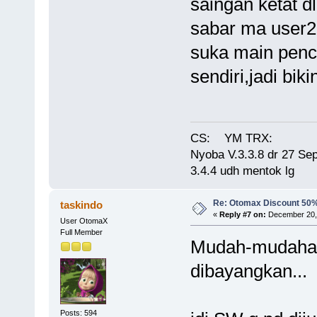
saingan ketat dl
sabar ma user2n
suka main pen
sendiri,jadi biki
CS:
YM TRX:
Nyoba V.3.3.8 dr 27 Sep
3.4.4 udh mentok lg
Re: Otomax Discount 50
taskindo
«
Reply #7 on:
December 20, 
User OtomaX
Full Member
Mudah-mudahan 
dibayangkan...
Posts: 594