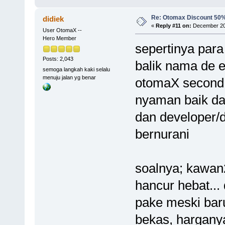
Re: Otomax Discount 50
didiek
«
Reply #11 on:
December 20,
User OtomaX --
Hero Member
sepertinya para
Posts: 2,043
balik nama de e
semoga langkah kaki selalu
menuju jalan yg benar
otomaX second, 
nyaman baik dar
dan developer/d
bernurani
soalnya; kawan2
hancur hebat...
pake meski bar
bekas, harganya