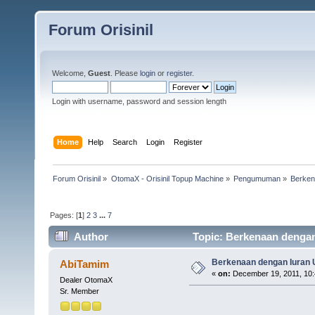
Forum Orisinil
Welcome,
Guest
. Please
login
or
register
.
Login with username, password and session length
Home
Help
Search
Login
Register
Forum Orisinil
»
OtomaX - Orisinil Topup Machine
»
Pengumuman
»
Berken
Pages: [
1
]
2
3
...
7
Author
Topic: Berkenaan dengan
Berkenaan dengan Iuran 
AbiTamim
«
on:
December 19, 2011, 10:
Dealer OtomaX
Sr. Member