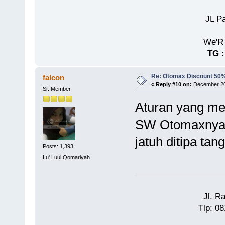
JL P
TG 
Re: Otomax Discount 50
falcon
«
Reply #10 on:
December 20,
Sr. Member
Aturan yang m
SW Otomaxnya..
jatuh ditipa tan
Posts: 1,393
Lu' Luul Qomariyah
Jl. R
Tlp: 0