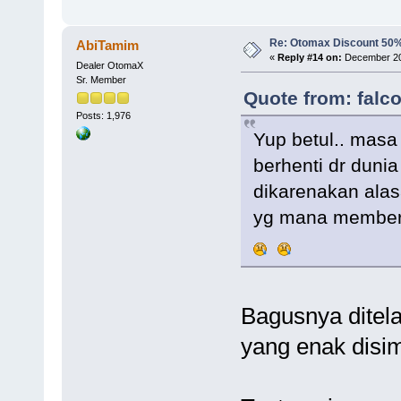
Re: Otomax Discount 50
AbiTamim
«
Reply #14 on:
December 20,
Dealer OtomaX
Sr. Member
Quote from: falc
Posts: 1,976
Yup betul.. masa
berhenti dr duni
dikarenakan alas
yg mana member
Bagusnya ditela
yang enak disi