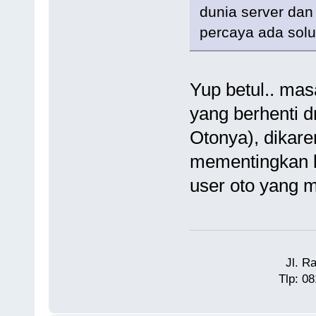
dunia server dan
percaya ada solus
Yup betul.. mas
yang berhenti d
Otonya), dikare
mementingkan 
user oto yang
Jl. R
Tlp: 0