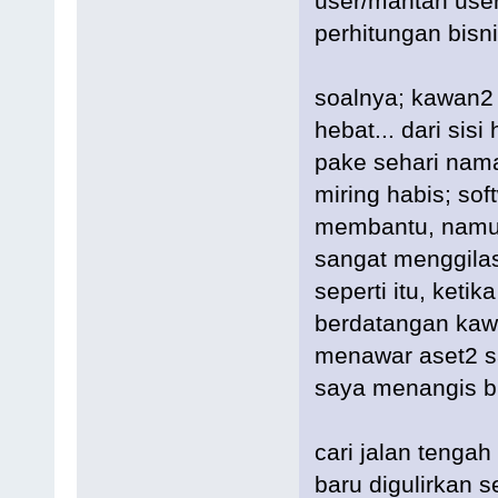
user/mantan user
perhitungan bisn
soalnya; kawan2 
hebat... dari si
pake sehari nama
miring habis; sof
membantu, namu
sangat menggilas
seperti itu, keti
berdatangan kaw
menawar aset2 s
saya menangis br
cari jalan tengah 
baru digulirkan 