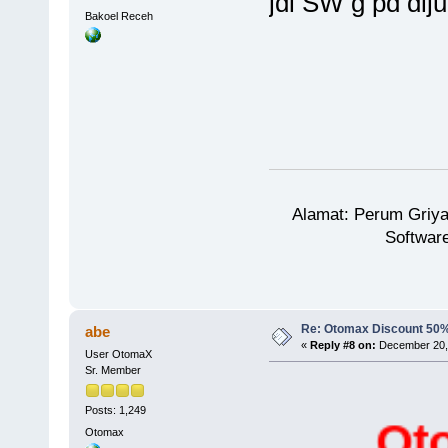
jdi SW g pd diju
Bakoel Receh
Alamat: Perum Griy
Software
Re: Otomax Discount 50
abe
«
Reply #8 on:
December 20, 
User OtomaX
Sr. Member
Posts: 1,249
Otoma
Otomax