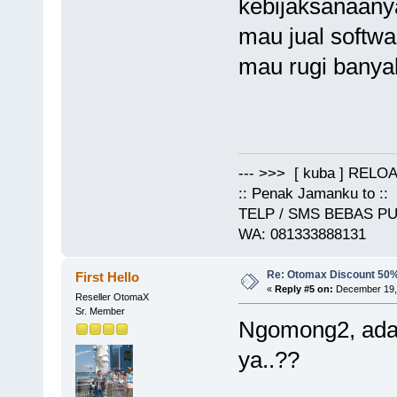
kebijaksanaanya
mau jual softwa
mau rugi banyak
--- >>> [ kuba ] RELOA
:: Penak Jamanku to ::
TELP / SMS BEBAS PUL
WA: 081333888131
Re: Otomax Discount 50
First Hello
«
Reply #5 on:
December 19, 
Reseller OtomaX
Sr. Member
Ngomong2, ada 
ya..??