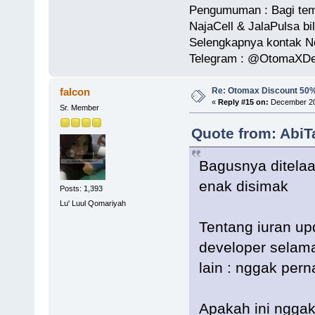
Pengumuman : Bagi tem
NajaCell & JalaPulsa bi
Selengkapnya kontak 
Telegram : @OtomaXDe
Re: Otomax Discount 50
falcon
«
Reply #15 on:
December 20,
Sr. Member
Quote from: AbiT
Bagusnya ditelaa
enak disimak
Posts: 1,393
Lu' Luul Qomariyah
Tentang iuran up
developer selam
lain : nggak pern
Apakah ini ngga