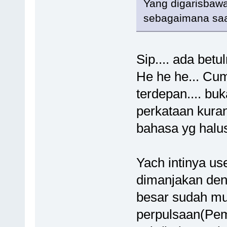
Yang digarisbawa
sebagaimana saat
Sip.... ada betul
He he he... Cu
terdepan.... bu
perkataan kurang
bahasa yg halus.
Yach intinya us
dimanjakan deng
besar sudah mu
perpulsaan(Pem