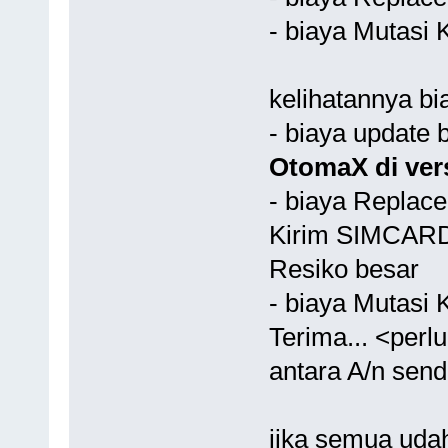
- biaya Mutasi 
kelihatannya bia
- biaya update 
OtomaX di vers
- biaya Replace
Kirim SIMCARD 
Resiko besar
- biaya Mutasi 
Terima... <perl
antara A/n send
jika semua udah