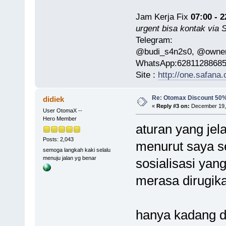
Jam Kerja Fix
07:00 - 2
urgent bisa kontak via
Telegram:
@budi_s4n2s0, @owner
WhatsApp:6281128868
Site :
http://one.safana.
Re: Otomax Discount 50
didiek
«
Reply #3 on:
December 19, 
User OtomaX --
Hero Member
aturan yang jel
Posts: 2,043
menurut saya s
semoga langkah kaki selalu
menuju jalan yg benar
sosialisasi yan
merasa dirugika
hanya kadang d