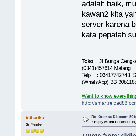
adalah baik, m
kawan2 kita ya
server karena b
kata pepatah s
Toko
: Jl Bunga Cengk
(0341)457614 Malang
Telp : 03417742743 S
(WhatsApp) BB 30b118
Want to know everythin
http://smartreload88.co
Re: Otomax Discount 50
inihariku
«
Reply #4 on:
December 19, 
Sr. Member
Quote from: didi