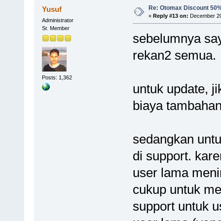
Re: Otomax Discount 50
Yusuf
«
Reply #13 on:
December 20,
Administrator
Sr. Member
sebelumnya say
rekan2 semua.
Posts: 1,362
untuk update, j
biaya tambahan
sedangkan untu
di support. kar
user lama meni
cukup untuk me
support untuk 