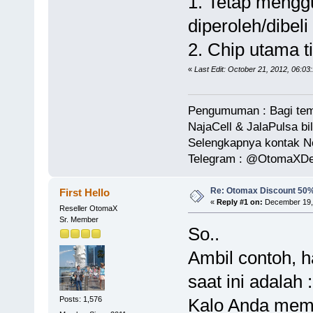
1. Tetap mengg
diperoleh/dibeli
2. Chip utama t
«
Last Edit: October 21, 2012, 06:0
Pengumuman : Bagi tem
NajaCell & JalaPulsa bi
Selengkapnya kontak 
Telegram : @OtomaXDe
Re: Otomax Discount 50
First Hello
«
Reply #1 on:
December 19, 
Reseller OtomaX
Sr. Member
So..
Ambil contoh, h
saat ini adalah :
Kalo Anda memb
Posts: 1,576