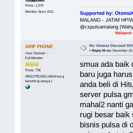
Posts: 1,576
Member Since 2011
Supported by: OtomaX 
MALANG - JATIM HP/WA
@cspulsamalang (Wahyu
Melayani: Beli Bar
Re: Otomax Discount 50
ARIF PHONE
«
Reply #6 on:
December 20, 
User OtomaX --
Full Member
smua ada baik d
Posts: 736
baru juga harus
085227951952 (Akhirnya g
bershbt lg otonya )
anda beli di Hi
server pulsa gm
mahal2 nanti ga
rugi besar baik
bisnis pulsa d