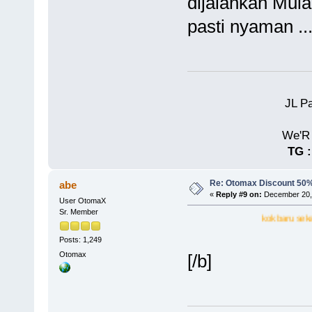
dijalankan Mulai
pasti nyaman ..
JL P
TG 
Re: Otomax Discount 50
abe
«
Reply #9 on:
December 20, 
User OtomaX
Sr. Member
kok baru sekarg ada atura
Posts: 1,249
Otomax
[/b]