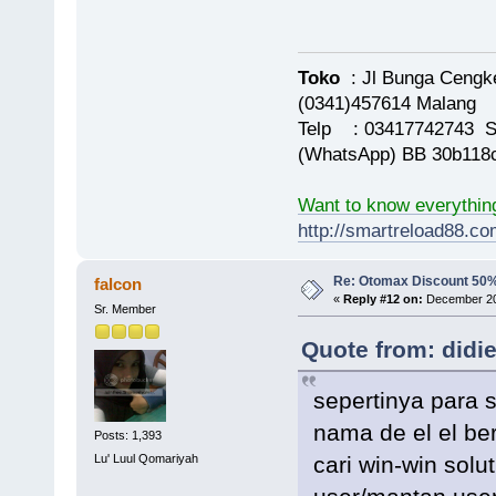
Toko
: Jl Bunga Cengk
(0341)457614 Malang
Telp : 03417742743 S
(WhatsApp) BB 30b118
Want to know everythin
http://smartreload88.co
Re: Otomax Discount 50
falcon
«
Reply #12 on:
December 20,
Sr. Member
Quote from: didi
sepertinya para 
nama de el el be
Posts: 1,393
cari win-win solu
Lu' Luul Qomariyah