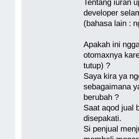
Tentang iuran u
developer sela
(bahasa lain : 
Apakah ini ngg
otomaxnya kare
tutup) ?
Saya kira ya ngg
sebagaimana yan
berubah ?
Saat aqod jual b
disepakati.
Si penjual menj