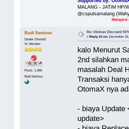
Supported by: OtomaX 
MALANG - JATIM HP/WA
@cspulsamalang (Wahyu
Melayani: Beli Bar
Re: Otomax Discount 50
Budi Santoso
«
Reply #2 on:
December 19, 
Dealer OtomaX
Sr. Member
kalo Menurut Saya
2nd silahkan ma
masalah Deal Ha
Posts: 1,996
Budi Santoso
Transaksi hany
OtomaX nya ada
- biaya Update
update>
- biaya Replac