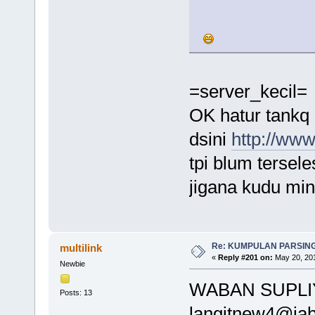
=server_kecil=
OK hatur tankq
dsini
http://ww
tpi blum tersele
jigana kudu min
Re: KUMPULAN PARSING
multilink
«
Reply #201 on:
May 20, 201
Newbie
WABAN SUPLIY
Posts: 13
langitnew4@ja