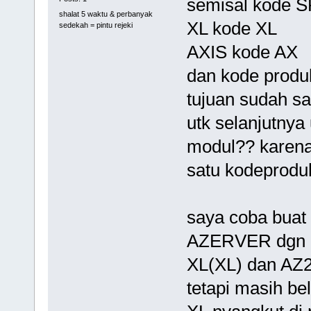
semisal kode SP
shalat 5 waktu & perbanyak
XL kode XL
sedekah = pintu rejeki
AXIS kode AX
dan kode produk
tujuan sudah sa
utk selanjutnya
modul?? karena
satu kodeproduk
saya coba buat 
AZERVER dgn m
XL(XL) dan AZ2
tetapi masih be