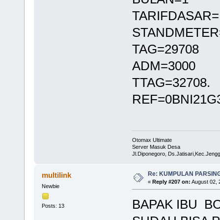
TARIFDASAR=
STANDMETER=
TAG=29708
ADM=3000
TTAG=32708.
REF=0BNI21G3
Otomax Ultimate
Server Masuk Desa
Jl.Diponegoro, Ds.Jatisari,Kec.Jen
Re: KUMPULAN PARSING
multilink
«
Reply #207 on:
August 02, 
Newbie
BAPAK IBU B
Posts: 13