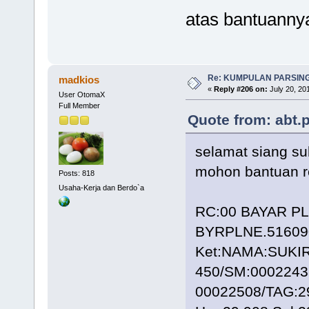
atas bantuanny
Re: KUMPULAN PARSING
madkios
«
Reply #206 on:
July 20, 20
User OtomaX
Full Member
Quote from: abt.p
selamat siang su
mohon bantuan r
Posts: 818
Usaha-Kerja dan Berdo`a
RC:00 BAYAR PL
BYRPLNE.51609
Ket:NAMA:SUKIR
450/SM:0002243
00022508/TAG:2