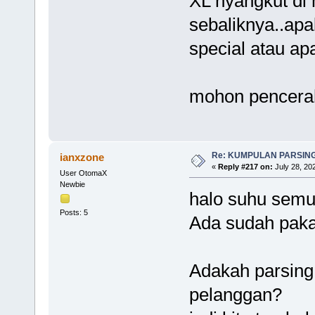
XL nyangkut di 
sebaliknya..a
special atau ap
mohon pencerah
Re: KUMPULAN PARSING
ianxzone
«
Reply #217 on:
July 28, 20
User OtomaX
Newbie
halo suhu semu
Posts: 5
Ada sudah paka
Adakah parsing
pelanggan?