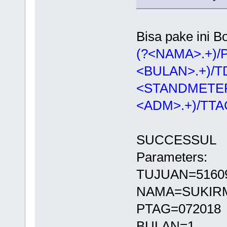
Bisa pake ini B
(?<NAMA>.+)/P
<BULAN>.+)/T
<STANDMETER>
<ADM>.+)/TTAG
SUCCESSUL
Parameters:
TUJUAN=5160
NAMA=SUKIRM
PTAG=072018
BULAN=1