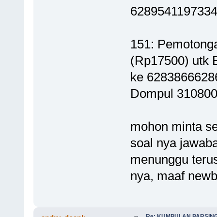
62895411973342
151: Pemotong
(Rp17500) utk
ke 62838666286
Dompul 31080
mohon minta se
soal nya jawaba
menunggu terus
nya, maaf newb
Re: KUMPULAN PARSING