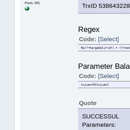
Posts: 655
TrxID 538643228
Regex
Code:
[Select]
Rp(?<hargabeli>\d+).+ (?<nom
Parameter Balas
Code:
[Select]
tujuan=0[tujuan]
Quote
SUCCESSUL
Parameters: