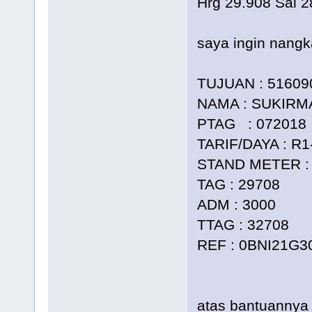
Hrg 29.908 Sal 2
saya ingin nangk
TUJUAN : 51609
NAMA : SUKIRM
PTAG : 072018
TARIF/DAYA : R1
STAND METER : 
TAG : 29708
ADM : 3000
TTAG : 32708
REF : 0BNI21G3
atas bantuannya