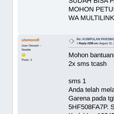
SUDAH BISA PA
MOHON PETU
WA MULTILINK
Re: KUMPULAN PARSING
utomocell
«
Reply #208 on:
August 15, 
User OtomaX --
Newbie
Mohon bantuan
Posts: 3
2x sms tcash
sms 1
Anda telah mel
Garena pada tgl
5HF508FA7P. S