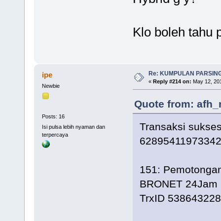
Klo boleh tahu 
Re: KUMPULAN PARSING
ipe
«
Reply #214 on:
May 12, 201
Newbie
Quote from: afh_
Posts: 16
Transaksi sukse
Isi pulsa lebih nyaman dan
terpercaya
62895411973342 
151: Pemotongan
BRONET 24Jam 1
TrxID 538643228