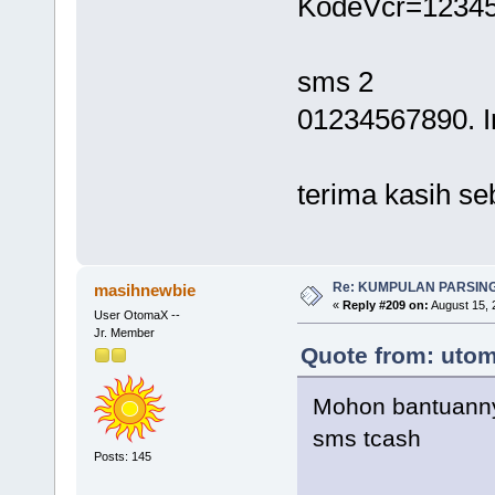
KodeVcr=1234
sms 2
01234567890. In
terima kasih s
Re: KUMPULAN PARSING
masihnewbie
«
Reply #209 on:
August 15, 
User OtomaX --
Jr. Member
Quote from: utom
Mohon bantuann
sms tcash
Posts: 145