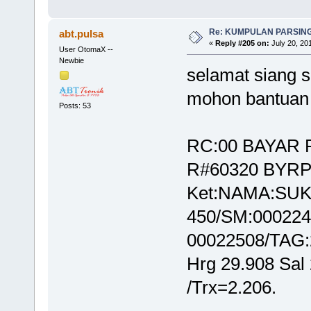
Re: KUMPULAN PARSING
abt.pulsa
«
Reply #205 on:
July 20, 20
User OtomaX --
Newbie
selamat siang 
mohon bantuan 
Posts: 53
RC:00 BAYAR P
R#60320 BYRP
Ket:NAMA:SUK
450/SM:000224
00022508/TAG:
Hrg 29.908 Sal
/Trx=2.206.