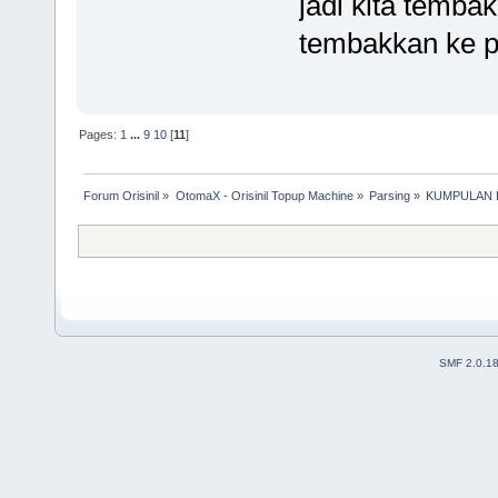
jadi kita temba
tembakkan ke 
Pages:
1
...
9
10
[
11
]
Forum Orisinil
»
OtomaX - Orisinil Topup Machine
»
Parsing
»
KUMPULAN P
SMF 2.0.1