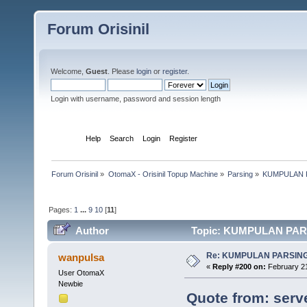
Forum Orisinil
Welcome,
Guest
. Please
login
or
register
.
Login with username, password and session length
Home
Help
Search
Login
Register
Forum Orisinil
»
OtomaX - Orisinil Topup Machine
»
Parsing
»
KUMPULAN P
Pages:
1
...
9
10
[
11
]
Author
Topic: KUMPULAN PARS
Re: KUMPULAN PARSING
wanpulsa
«
Reply #200 on:
February 21
User OtomaX
Newbie
Quote from: serv