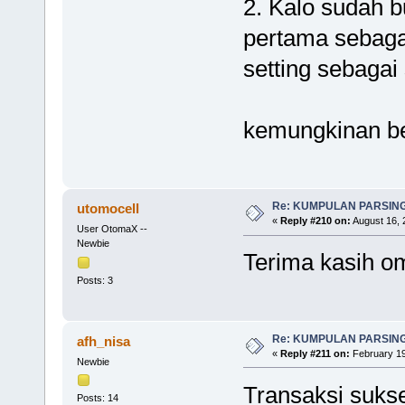
2. Kalo sudah 
pertama sebag
setting sebagai
kemungkinan bes
Re: KUMPULAN PARSING
utomocell
«
Reply #210 on:
August 16, 
User OtomaX --
Newbie
Terima kasih o
Posts: 3
Re: KUMPULAN PARSING
afh_nisa
«
Reply #211 on:
February 19
Newbie
Transaksi suks
Posts: 14