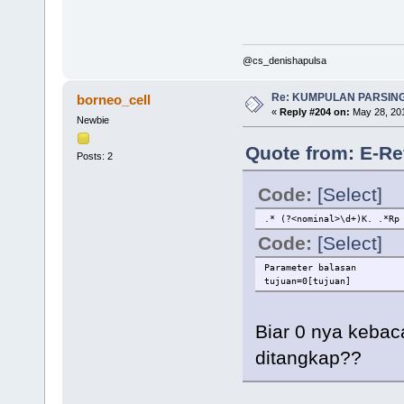
@cs_denishapulsa
Re: KUMPULAN PARSING
borneo_cell
«
Reply #204 on:
May 28, 201
Newbie
Quote from: E-Ref
Posts: 2
Code:
[Select]
.* (?<nominal>\d+)K. .*Rp
Code:
[Select]
Parameter balasan
tujuan=0[tujuan]
Biar 0 nya kebac
ditangkap??