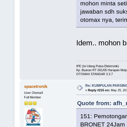
mohon minta seti
jawaban sdh suks
otomax nya, ter
Idem.. mohon b
IPE (Isi Ulang Pulsa Elektronik)
Kp. Buaran RT 001/05 Harapan Muly
OTOMAX STANDAR 3.3.7
Re: KUMPULAN PARSING
spacetronik
«
Reply #215 on:
May 25, 201
User OtomaX
Full Member
Quote from: afh_
151: Pemotongan
BRONET 24Jam 1