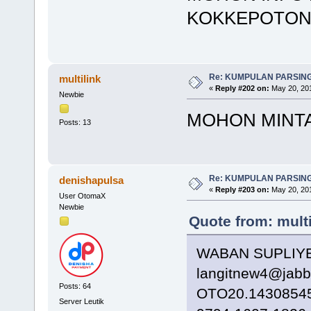
KOKKEPOTONG
Re: KUMPULAN PARSING
multilink
«
Reply #202 on:
May 20, 201
Newbie
MOHON MINTA
Posts: 13
Re: KUMPULAN PARSING
denishapulsa
«
Reply #203 on:
May 20, 201
User OtomaX
Newbie
Quote from: mult
WABAN SUPLIYE
langitnew4@jab
Posts: 64
OTO20.14308545
Server Leutik