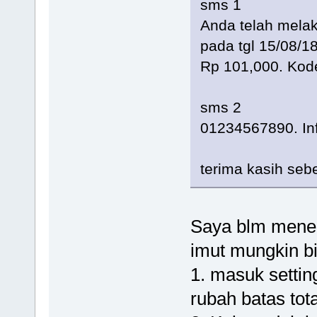
sms 1
Anda telah mela
pada tgl 15/08/1
Rp 101,000. Ko
sms 2
01234567890. Inf
terima kasih se
Saya blm mener
imut mungkin bi
1. masuk setti
rubah batas tota