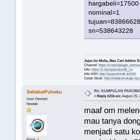
hargabeli=17500
nominal=1
tujuan=8386662
sn=538643228
Jujur itu Mulia, Mau Cari Addon 
Channel:
https://t.me/s/plugin_otoma
Info:
https://t.me/spacetronik_cs
Info H2H:
http://spacetronik.tk/h2h
Cetak Struk:
http://cetakstrukaja.my.
Re: KUMPULAN PARSING
SahabatPulsaku
«
Reply #216 on:
August 25, 
User OtomaX
Newbie
maaf om melen
mau tanya don
menjadi satu k
Posts: 1