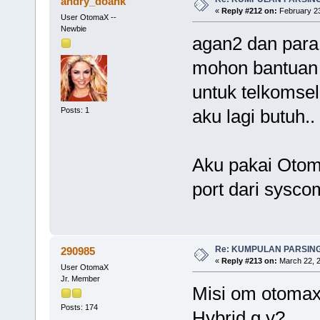
andry_doank
«
Reply #212 on:
February 23
User OtomaX --
Newbie
agan2 dan para
mohon bantuan n
untuk telkomsel 
aku lagi butuh..
Posts: 1
Aku pakai Otom
port dari sysco
Re: KUMPULAN PARSING
290985
«
Reply #213 on:
March 22, 2
User OtomaX
Jr. Member
Misi om otomax 
Posts: 174
Hybrid g y?