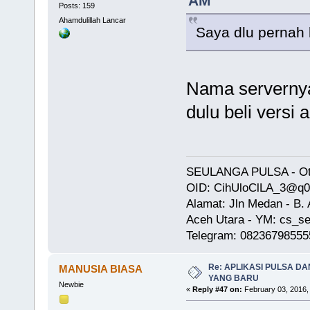
AM
Posts: 159
Ahamdulillah Lancar
Saya dlu pernah 
Nama serverny
dulu beli versi
SEULANGA PULSA - Oto
OID: CihUloClLA_3@q
Alamat: Jln Medan - B
Aceh Utara - YM: cs_se
Telegram: 08236798555
Re: APLIKASI PULSA D
MANUSIA BIASA
YANG BARU
Newbie
«
Reply #47 on:
February 03, 2016,