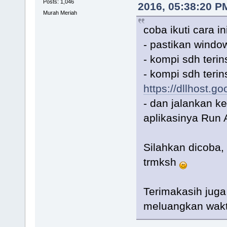
Posts: 1,046
2016, 05:38:20 P
Murah Meriah
coba ikuti cara in
- pastikan windo
- kompi sdh terin
- kompi sdh terin
https://dllhost.
- dan jalankan ke
aplikasinya Run 
Silahkan dicoba,
trmksh
Terimakasih jug
meluangkan wak