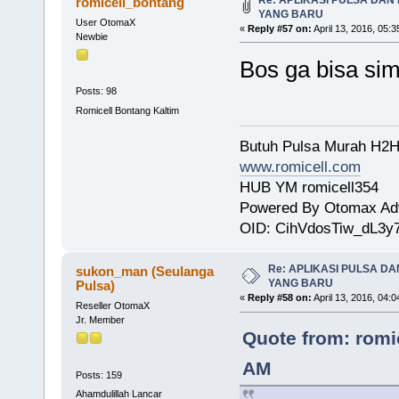
romicell_bontang
YANG BARU
User OtomaX
«
Reply #57 on:
April 13, 2016, 05:
Newbie
Bos ga bisa si
Posts: 98
Romicell Bontang Kaltim
Butuh Pulsa Murah H2H
www.romicell.com
HUB YM romicell354
Powered By Otomax Ad
OID: CihVdosTiw_dL3y
Re: APLIKASI PULSA D
sukon_man (Seulanga
YANG BARU
Pulsa)
«
Reply #58 on:
April 13, 2016, 04:
Reseller OtomaX
Jr. Member
Quote from: romic
AM
Posts: 159
Ahamdulillah Lancar