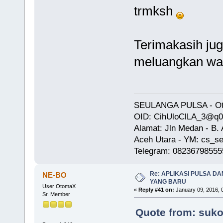
trmksh
Terimakasih ju
meluangkan wa
SEULANGA PULSA - Oto
OID: CihUloClLA_3@q
Alamat: Jln Medan - B
Aceh Utara - YM: cs_se
Telegram: 08236798555
Re: APLIKASI PULSA D
NE-BO
YANG BARU
User OtomaX
«
Reply #41 on:
January 09, 2016, 
Sr. Member
Quote from: suko