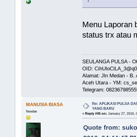
Menu Laporan b
status trx atau 
SEULANGA PULSA - Oto
OID: CihUloClLA_3@q
Alamat: Jln Medan - B
Aceh Utara - YM: cs_se
Telegram: 08236798555
Re: APLIKASI PULSA D
MANUSIA BIASA
YANG BARU
Newbie
«
Reply #45 on:
January 27, 2016, 
Quote from: suko