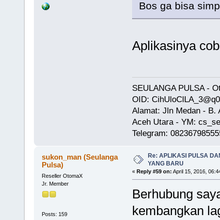
Bos ga bisa simp
Aplikasinya cob
SEULANGA PULSA - Oto
OID: CihUloClLA_3@q
Alamat: Jln Medan - B
Aceh Utara - YM: cs_se
Telegram: 08236798555
Re: APLIKASI PULSA D
sukon_man (Seulanga
YANG BARU
Pulsa)
«
Reply #59 on:
April 15, 2016, 06:
Reseller OtomaX
Jr. Member
Berhubung saya
kembangkan lagi
Posts: 159