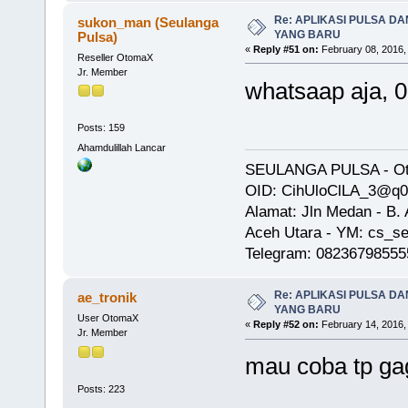
Re: APLIKASI PULSA D
sukon_man (Seulanga
YANG BARU
Pulsa)
«
Reply #51 on:
February 08, 2016,
Reseller OtomaX
Jr. Member
whatsaap aja, 
Posts: 159
Ahamdulillah Lancar
SEULANGA PULSA - Oto
OID: CihUloClLA_3@q
Alamat: Jln Medan - B
Aceh Utara - YM: cs_se
Telegram: 08236798555
Re: APLIKASI PULSA D
ae_tronik
YANG BARU
User OtomaX
«
Reply #52 on:
February 14, 2016,
Jr. Member
mau coba tp gaga
Posts: 223