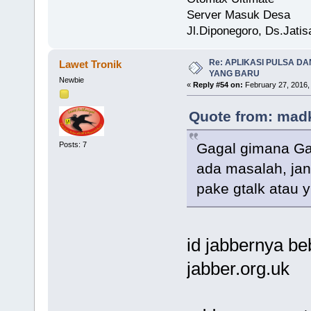
Server Masuk Desa
Jl.Diponegoro, Ds.Jati
Re: APLIKASI PULSA D
Lawet Tronik
YANG BARU
Newbie
«
Reply #54 on:
February 27, 2016,
Quote from: madk
Posts: 7
Gagal gimana Ga
ada masalah, jang
pake gtalk atau 
id jabbernya b
jabber.org.uk