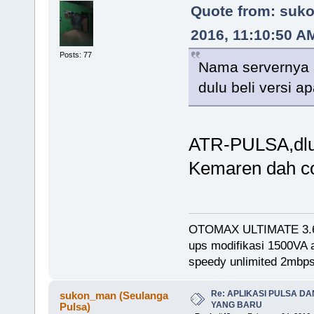
Quote from: suko
2016, 11:10:50 A
Posts: 77
Nama servernya
dulu beli versi 
ATR-PULSA,dlu b
Kemaren dah co
OTOMAX ULTIMATE 3.
ups modifikasi 1500VA
speedy unlimited 2mb
Re: APLIKASI PULSA D
sukon_man (Seulanga
YANG BARU
Pulsa)