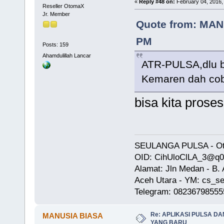
«
Reply #48 on:
February 04, 2016,
Reseller OtomaX
Jr. Member
Quote from: MANU
PM
Posts: 159
Ahamdulillah Lancar
ATR-PULSA,dlu be
Kemaren dah cob
bisa kita prose
SEULANGA PULSA - Oto
OID: CihUloClLA_3@q
Alamat: Jln Medan - B
Aceh Utara - YM: cs_se
Telegram: 08236798555
Re: APLIKASI PULSA D
MANUSIA BIASA
YANG BARU