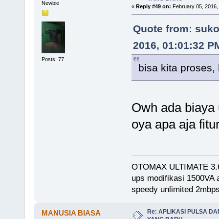
Newbie
«
Reply #49 on:
February 05, 2016,
Quote from: suko
2016, 01:01:32 P
Posts: 77
bisa kita proses,
Owh ada biaya 
oya apa aja fitu
OTOMAX ULTIMATE 3.
ups modifikasi 1500VA
speedy unlimited 2mb
Re: APLIKASI PULSA D
MANUSIA BIASA