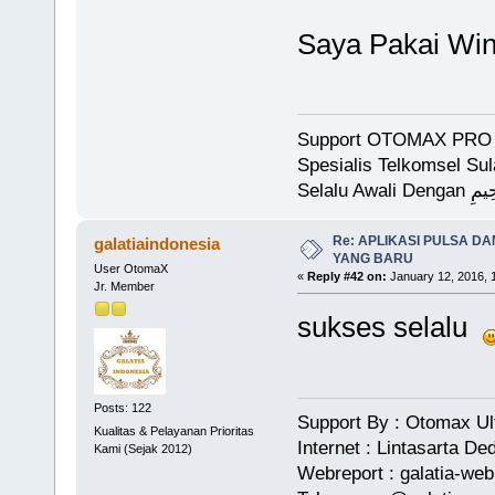
Saya Pakai Wi
Support OTOMAX PRO 
Spesialis Telkomsel Su
Selalu 
Re: APLIKASI PULSA D
galatiaindonesia
YANG BARU
User OtomaX
«
Reply #42 on:
January 12, 2016, 
Jr. Member
sukses selalu
Posts: 122
Support By : Otomax U
Kualitas & Pelayanan Prioritas
Internet : Lintasarta 
Kami (Sejak 2012)
Webreport : galatia-we