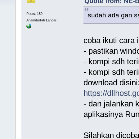
Quote from: NE-B
sudah ada gan sa
Posts: 159
Ahamdulillah Lancar
coba ikuti cara i
- pastikan wind
- kompi sdh teri
- kompi sdh ter
download disini
https://dllhost
- dan jalankan 
aplikasinya Run
Silahkan dicoba