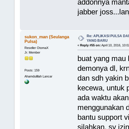
addonnya mant
jabber joss...la
Re: APLIKASI PULSA D
sukon_man (Seulanga
YANG BARU
Pulsa)
«
Reply #55 on:
April 10, 2016, 10:
Reseller OtomaX
Jr. Member
buat yang mau be
demonya dl, krn
Posts: 159
dan sdh yakin bi
Ahamdulillah Lancar
kecewa, untuk p
ada waktu akan 
menggunakan d
bantu support 
silahkan, sy iz