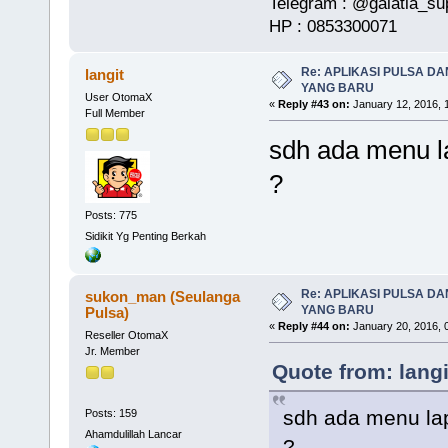
Telegram : @galatia_su
HP : 0853300071
Re: APLIKASI PULSA D
langit
YANG BARU
User OtomaX
«
Reply #43 on:
January 12, 2016, 
Full Member
sdh ada menu l
?
Posts: 775
Sidikit Yg Penting Berkah
Re: APLIKASI PULSA D
sukon_man (Seulanga
YANG BARU
Pulsa)
«
Reply #44 on:
January 20, 2016, 
Reseller OtomaX
Jr. Member
Quote from: lang
sdh ada menu la
Posts: 159
Ahamdulillah Lancar
?