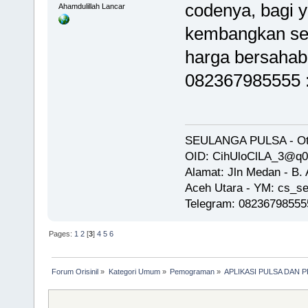
codenya, bagi 
Ahamdulillah Lancar
kembangkan send
harga bersahaba
082367985555 
SEULANGA PULSA - Oto
OID: CihUloClLA_3@q
Alamat: Jln Medan - B
Aceh Utara - YM: cs_se
Telegram: 08236798555
Pages:
1
2
[
3
]
4
5
6
Forum Orisinil
»
Kategori Umum
»
Pemograman
»
APLIKASI PULSA DAN