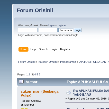
Forum Orisinil
Welcome,
Guest
. Please
login
or
register
.
Login with username, password and session length
Home
Help
Search
Login
Register
Forum Orisinil
»
Kategori Umum
»
Pemograman
»
APLIKASI PULSA DAN
Pages:
1
2
[
3
]
4
5
6
Author
Topic: APLIKASI PULS
Re: APLIKASI PULSA D
sukon_man (Seulanga
YANG BARU
Pulsa)
«
Reply #40 on:
January 09, 2016, 
Reseller OtomaX
Jr. Member