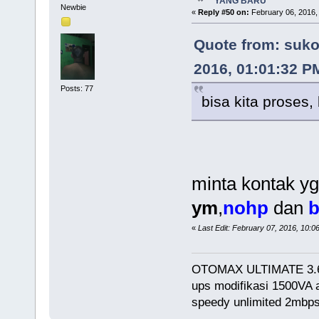
YANG BARU
Newbie
«
Reply #50 on:
February 06, 2016,
Quote from: suko
2016, 01:01:32 P
Posts: 77
bisa kita proses,
minta kontak yg
ym
,
nohp
dan
«
Last Edit: February 07, 2016, 10
OTOMAX ULTIMATE 3.
ups modifikasi 1500VA
speedy unlimited 2mb