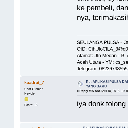
ke pembeli, dan
nya, terimakas
SEULANGA PULSA - Oto
OID: CihUloClLA_3@q
Alamat: Jln Medan - B
Aceh Utara - YM: cs_se
Telegram: 08236798555
Re: APLIKASI PULSA D
kuadrat_7
YANG BARU
User OtomaX
«
Reply #56 on:
April 10, 2016, 10:
Newbie
iya donk tolong
Posts: 16
Re: APLIKASI PULSA DAN