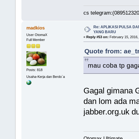
cs telegram:(08951232
Re: APLIKASI PULSA D
madkios
YANG BARU
User OtomaX
«
Reply #53 on:
February 15, 2016,
Full Member
Quote from: ae_t
mau coba tp gagal
Posts: 818
Usaha-Kerja dan Berdo`a
Gagal gimana 
dan lom ada mas
jabber.org.uk d
Otomax Ultimate