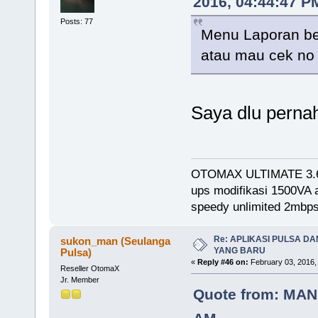
2016, 04:44:47 P
Posts: 77
Menu Laporan bel
atau mau cek no t
Saya dlu perna
OTOMAX ULTIMATE 3.
ups modifikasi 1500VA
speedy unlimited 2mb
Re: APLIKASI PULSA D
sukon_man (Seulanga
YANG BARU
Pulsa)
«
Reply #46 on:
February 03, 2016,
Reseller OtomaX
Jr. Member
Quote from: MANU