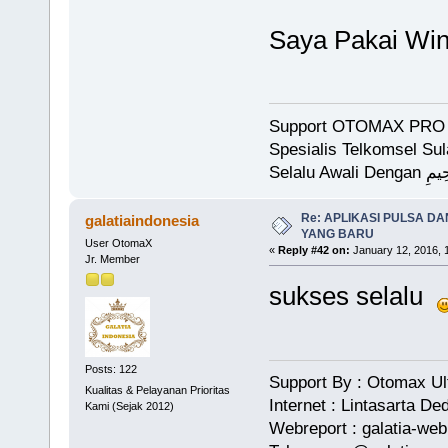
Saya Pakai Wi
Support OTOMAX PRO 
Spesialis Telkomsel Su
Selalu 
Re: APLIKASI PULSA D
galatiaindonesia
YANG BARU
User OtomaX
«
Reply #42 on:
January 12, 2016, 
Jr. Member
sukses selalu
Posts: 122
Support By : Otomax U
Kualitas & Pelayanan Prioritas
Internet : Lintasarta 
Kami (Sejak 2012)
Webreport : galatia-we