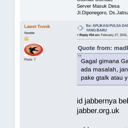
Server Masuk Desa
Jl.Diponegoro, Ds.Jati
Re: APLIKASI PULSA D
Lawet Tronik
YANG BARU
Newbie
«
Reply #54 on:
February 27, 2016,
Quote from: madk
Posts: 7
Gagal gimana Ga
ada masalah, jang
pake gtalk atau 
id jabbernya b
jabber.org.uk