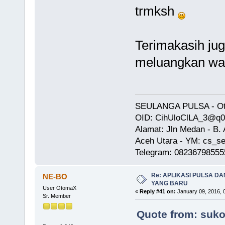
trmksh
Terimakasih ju
meluangkan wa
SEULANGA PULSA - Oto
OID: CihUloClLA_3@q
Alamat: Jln Medan - B
Aceh Utara - YM: cs_se
Telegram: 08236798555
Re: APLIKASI PULSA D
NE-BO
YANG BARU
User OtomaX
«
Reply #41 on:
January 09, 2016, 
Sr. Member
Quote from: suko