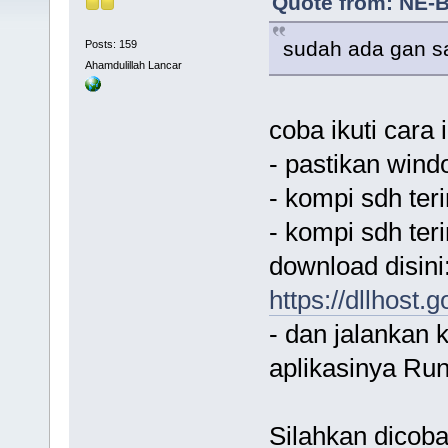
Quote from: NE-B
sudah ada gan sa
Posts: 159
Ahamdulillah Lancar
coba ikuti cara i
- pastikan wind
- kompi sdh teri
- kompi sdh ter
download disini
https://dllhost
- dan jalankan 
aplikasinya Run
Silahkan dicoba