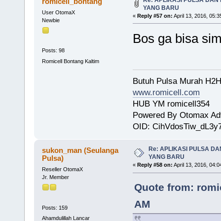
romicell_bontang
YANG BARU
User OtomaX
«
Reply #57 on:
April 13, 2016, 05:
Newbie
Bos ga bisa si
Posts: 98
Romicell Bontang Kaltim
Butuh Pulsa Murah H2H
www.romicell.com
HUB YM romicell354
Powered By Otomax Ad
OID: CihVdosTiw_dL3y
Re: APLIKASI PULSA D
sukon_man (Seulanga
YANG BARU
Pulsa)
«
Reply #58 on:
April 13, 2016, 04:
Reseller OtomaX
Jr. Member
Quote from: romic
AM
Posts: 159
Ahamdulillah Lancar