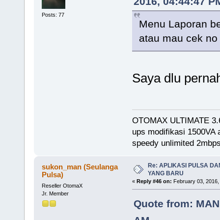
2016, 04:44:47 P
Posts: 77
Menu Laporan bel
atau mau cek no t
Saya dlu perna
OTOMAX ULTIMATE 3.
ups modifikasi 1500VA
speedy unlimited 2mb
Re: APLIKASI PULSA D
sukon_man (Seulanga
YANG BARU
Pulsa)
«
Reply #46 on:
February 03, 2016,
Reseller OtomaX
Jr. Member
Quote from: MANU