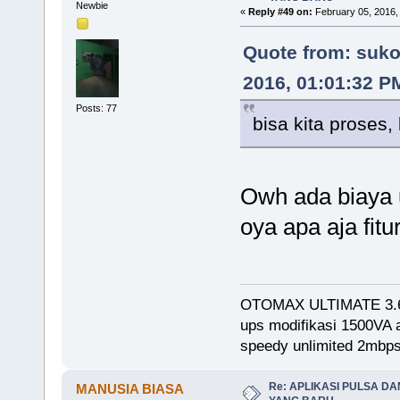
Newbie
«
Reply #49 on:
February 05, 2016,
Quote from: suko
2016, 01:01:32 P
Posts: 77
bisa kita proses,
Owh ada biaya 
oya apa aja fitu
OTOMAX ULTIMATE 3.
ups modifikasi 1500VA
speedy unlimited 2mb
Re: APLIKASI PULSA D
MANUSIA BIASA