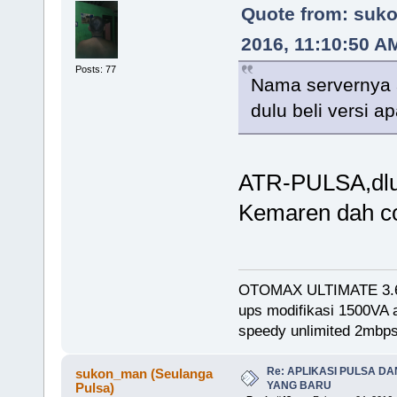
Quote from: suko
2016, 11:10:50 A
Posts: 77
Nama servernya
dulu beli versi 
ATR-PULSA,dlu b
Kemaren dah co
OTOMAX ULTIMATE 3.
ups modifikasi 1500VA
speedy unlimited 2mb
Re: APLIKASI PULSA D
sukon_man (Seulanga
YANG BARU
Pulsa)