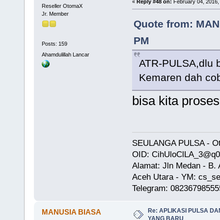
«
Reply #48 on:
February 04, 2016,
Reseller OtomaX
Jr. Member
Quote from: MANU
PM
Posts: 159
Ahamdulillah Lancar
ATR-PULSA,dlu be
Kemaren dah cob
bisa kita prose
SEULANGA PULSA - Oto
OID: CihUloClLA_3@q
Alamat: Jln Medan - B
Aceh Utara - YM: cs_se
Telegram: 08236798555
Re: APLIKASI PULSA D
MANUSIA BIASA
YANG BARU