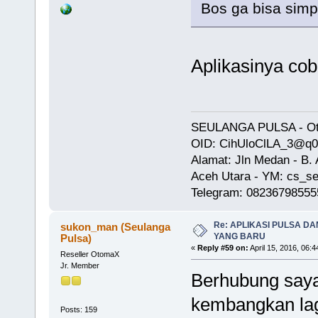
Bos ga bisa simp
Aplikasinya cob
SEULANGA PULSA - Oto
OID: CihUloClLA_3@q
Alamat: Jln Medan - B
Aceh Utara - YM: cs_se
Telegram: 08236798555
Re: APLIKASI PULSA D
sukon_man (Seulanga
YANG BARU
Pulsa)
«
Reply #59 on:
April 15, 2016, 06:
Reseller OtomaX
Jr. Member
Berhubung saya
kembangkan lagi
Posts: 159