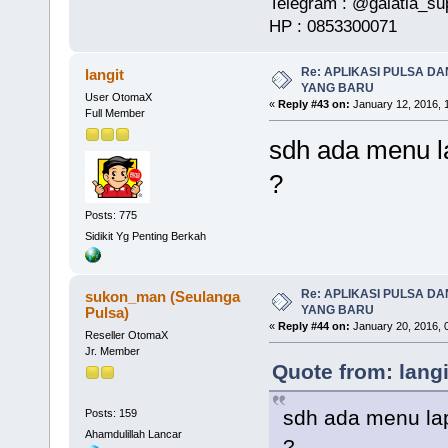
Telegram : @galatia_su
HP : 0853300071
Re: APLIKASI PULSA D
langit
YANG BARU
User OtomaX
«
Reply #43 on:
January 12, 2016, 
Full Member
sdh ada menu l
?
Posts: 775
Sidikit Yg Penting Berkah
Re: APLIKASI PULSA D
sukon_man (Seulanga
YANG BARU
Pulsa)
«
Reply #44 on:
January 20, 2016, 
Reseller OtomaX
Jr. Member
Quote from: lang
sdh ada menu la
Posts: 159
Ahamdulillah Lancar
?