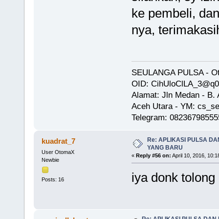
ke pembeli, dan
nya, terimakas
SEULANGA PULSA - Oto
OID: CihUloClLA_3@q
Alamat: Jln Medan - B
Aceh Utara - YM: cs_se
Telegram: 08236798555
Re: APLIKASI PULSA D
kuadrat_7
YANG BARU
User OtomaX
«
Reply #56 on:
April 10, 2016, 10:
Newbie
iya donk tolong
Posts: 16
Re: APLIKASI PULSA DAN