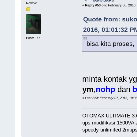
YANG BARU
Newbie
«
Reply #50 on:
February 06, 2016,
Quote from: suko
2016, 01:01:32 P
Posts: 77
bisa kita proses,
minta kontak yg
ym
,
nohp
dan
«
Last Edit: February 07, 2016, 10
OTOMAX ULTIMATE 3.
ups modifikasi 1500VA
speedy unlimited 2mb