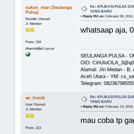
Re: APLIKASI PULSA D
sukon_man (Seulanga
YANG BARU
Pulsa)
«
Reply #51 on:
February 08, 2016,
Reseller OtomaX
Jr. Member
whatsaap aja, 
Posts: 159
Ahamdulillah Lancar
SEULANGA PULSA - Oto
OID: CihUloClLA_3@q
Alamat: Jln Medan - B
Aceh Utara - YM: cs_se
Telegram: 08236798555
Re: APLIKASI PULSA D
ae_tronik
YANG BARU
User OtomaX
«
Reply #52 on:
February 14, 2016,
Jr. Member
mau coba tp gaga
Posts: 223