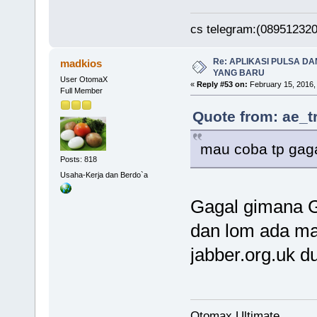
cs telegram:(08951232
Re: APLIKASI PULSA D
madkios
YANG BARU
User OtomaX
«
Reply #53 on:
February 15, 2016,
Full Member
Quote from: ae_t
mau coba tp gagal
Posts: 818
Usaha-Kerja dan Berdo`a
Gagal gimana 
dan lom ada mas
jabber.org.uk d
Otomax Ultimate