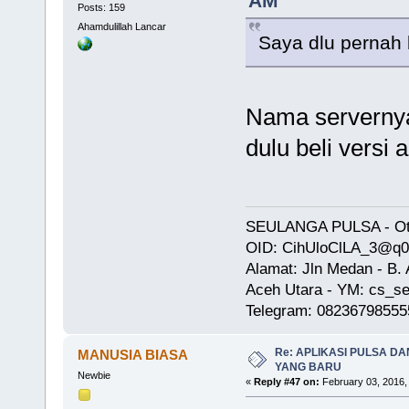
AM
Posts: 159
Ahamdulillah Lancar
Saya dlu pernah 
Nama serverny
dulu beli versi
SEULANGA PULSA - Oto
OID: CihUloClLA_3@q
Alamat: Jln Medan - B
Aceh Utara - YM: cs_se
Telegram: 08236798555
Re: APLIKASI PULSA D
MANUSIA BIASA
YANG BARU
Newbie
«
Reply #47 on:
February 03, 2016,