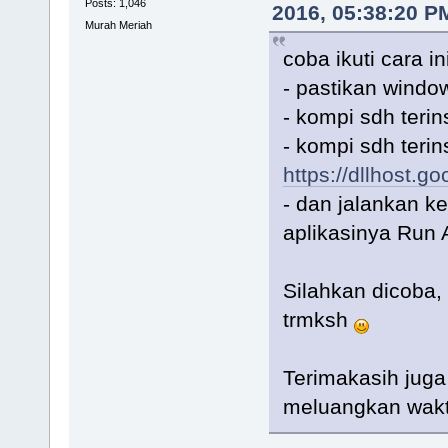
Posts: 1,046
2016, 05:38:20 P
Murah Meriah
coba ikuti cara in
- pastikan windo
- kompi sdh terin
- kompi sdh terin
https://dllhost.
- dan jalankan ke
aplikasinya Run 
Silahkan dicoba,
trmksh
Terimakasih jug
meluangkan wak