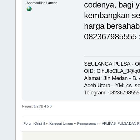
codenya, bagi 
Ahamdulillah Lancar
kembangkan send
harga bersahaba
082367985555 
SEULANGA PULSA - Oto
OID: CihUloClLA_3@q
Alamat: Jln Medan - B
Aceh Utara - YM: cs_se
Telegram: 08236798555
Pages:
1
2
[
3
]
4
5
6
Forum Orisinil
»
Kategori Umum
»
Pemograman
»
APLIKASI PULSA DAN