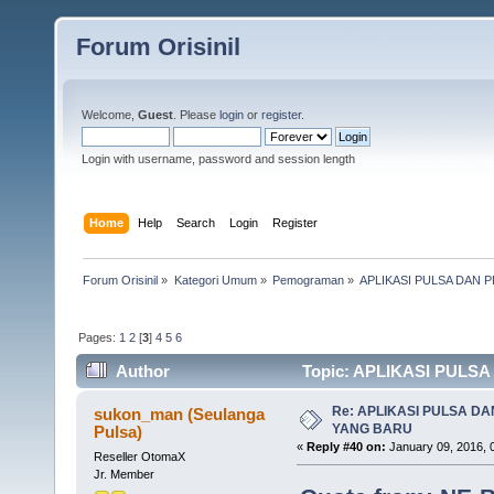
Forum Orisinil
Welcome,
Guest
. Please
login
or
register
.
Login with username, password and session length
Home
Help
Search
Login
Register
Forum Orisinil
»
Kategori Umum
»
Pemograman
»
APLIKASI PULSA DAN
Pages:
1
2
[
3
]
4
5
6
Author
Topic: APLIKASI PULS
Re: APLIKASI PULSA D
sukon_man (Seulanga
YANG BARU
Pulsa)
«
Reply #40 on:
January 09, 2016, 
Reseller OtomaX
Jr. Member