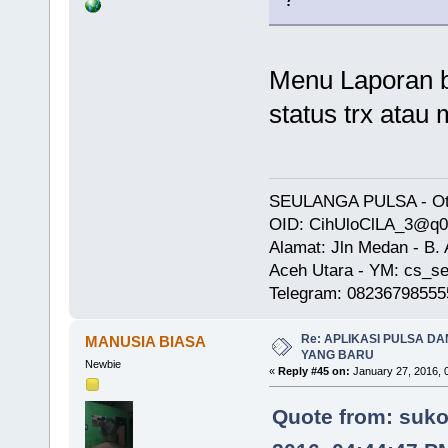
Menu Laporan b
status trx atau 
SEULANGA PULSA - Oto
OID: CihUloClLA_3@q
Alamat: Jln Medan - B
Aceh Utara - YM: cs_se
Telegram: 08236798555
Re: APLIKASI PULSA D
MANUSIA BIASA
YANG BARU
Newbie
«
Reply #45 on:
January 27, 2016, 
Quote from: suko