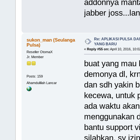
addonnya mant
jabber joss...la
Re: APLIKASI PULSA D
sukon_man (Seulanga
YANG BARU
Pulsa)
«
Reply #55 on:
April 10, 2016, 10:
Reseller OtomaX
Jr. Member
buat yang mau be
demonya dl, krn
Posts: 159
dan sdh yakin bi
Ahamdulillah Lancar
kecewa, untuk p
ada waktu akan 
menggunakan d
bantu support 
silahkan, sy iz