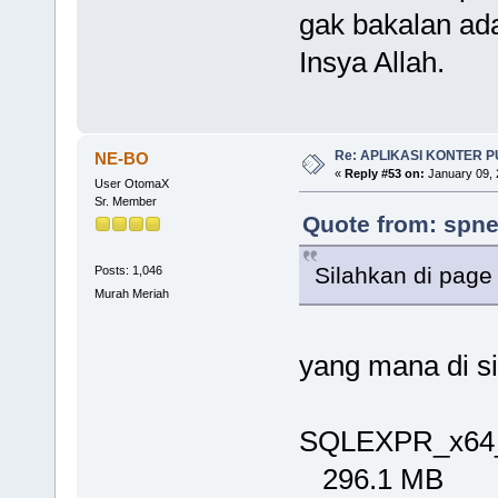
gak bakalan ada
Insya Allah.
Re: APLIKASI KONTER 
NE-BO
«
Reply #53 on:
January 09, 
User OtomaX
Sr. Member
Quote from: spne
Silahkan di page
Posts: 1,046
Murah Meriah
yang mana di si
SQLEXPR_x64
296.1 MB