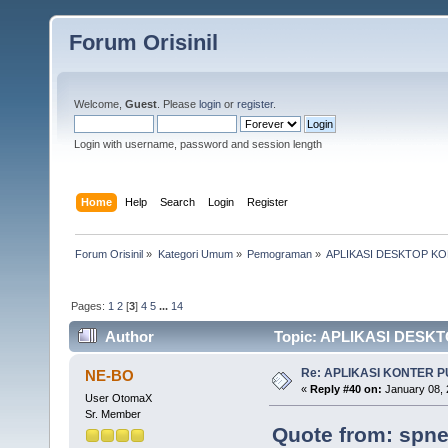
Forum Orisinil
Welcome,
Guest
. Please
login
or
register
.
Login with username, password and session length
Home
Help
Search
Login
Register
Forum Orisinil
»
Kategori Umum
»
Pemograman
»
APLIKASI DESKTOP K
Pages:
1
2
[
3
]
4
5
...
14
Author
Topic: APLIKASI DESKT
Re: APLIKASI KONTER 
NE-BO
«
Reply #40 on:
January 08, 
User OtomaX
Sr. Member
Quote from: spne