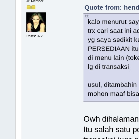
Jr. Member
Quote from: hend
kalo menurut say
trx cari saat ini
Posts: 372
yg saya sedikit
PERSEDIAAN itu p
di menu lain (toke
lg di transaksi,
usul, ditambahin 
mohon maaf bisa
Owh dihalaman 
Itu salah satu