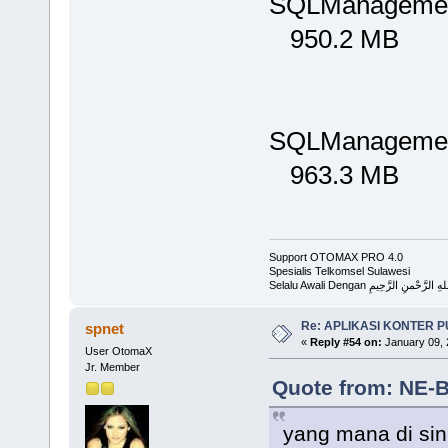
SQLManagemen
950.2 MB
SQLManagemen
963.3 MB
Support OTOMAX PRO 4.0
Spesialis Telkomsel Sulawesi
Selalu Awali Dengan لرَّحْمنِ الرَّحِيمِ
Re: APLIKASI KONTER 
spnet
«
Reply #54 on:
January 09, 
User OtomaX
Jr. Member
Quote from: NE-B
yang mana di sin