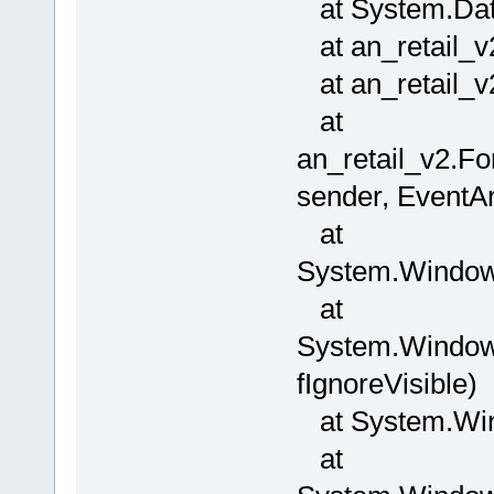
at System.Data
at an_retail_v
at an_retail_v2
at
an_retail_v2.F
sender, EventAr
at
System.Window
at
System.Windows
fIgnoreVisible)
at System.Win
at