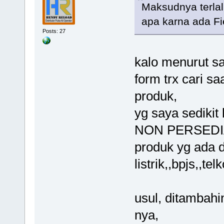
Maksudnya terla
apa karna ada Fi
Posts: 27
kalo menurut sa
form trx cari sa
produk,
yg saya sediki
NON PERSEDIAAN
produk yg ada d
listrik,,bpjs,,te
usul, ditambahi
nya,