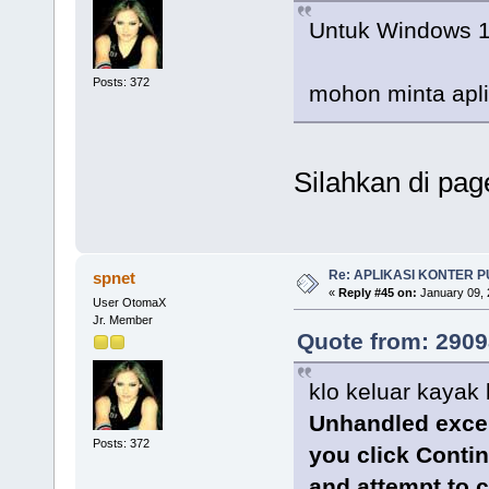
Untuk Windows 
Posts: 372
mohon minta apl
Silahkan di pag
Re: APLIKASI KONTER 
spnet
«
Reply #45 on:
January 09, 
User OtomaX
Jr. Member
Quote from: 2909
klo keluar kayak
Unhandled except
Posts: 372
you click Continu
and attempt to c