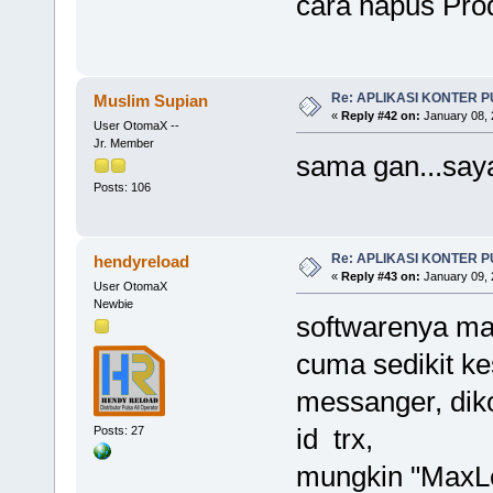
cara hapus Pro
Re: APLIKASI KONTER 
Muslim Supian
«
Reply #42 on:
January 08, 
User OtomaX --
Jr. Member
sama gan...saya 
Posts: 106
Re: APLIKASI KONTER 
hendyreload
«
Reply #43 on:
January 09, 
User OtomaX
Newbie
softwarenya ma
cuma sedikit ke
messanger, diko
id trx,
Posts: 27
mungkin "MaxLe