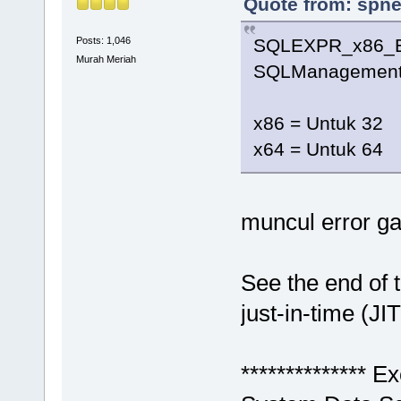
Quote from: spne
SQLEXPR_x86_E
Posts: 1,046
Murah Meriah
SQLManagementS
x86 = Untuk 32
x64 = Untuk 64
muncul error g
See the end of 
just-in-time (JI
************** Ex