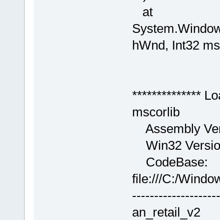
at
System.Windows
hWnd, Int32 msg
************** L
mscorlib
Assembly Vers
Win32 Version
CodeBase:
file:///C:/Wind
-------------------
an_retail_v2