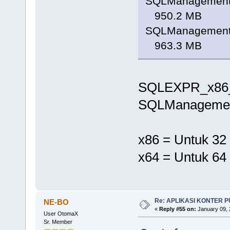
SQLManagement
950.2 MB
SQLManagement
963.3 MB
SQLEXPR_x86_
SQLManagemen
x86 = Untuk 32
x64 = Untuk 64
Re: APLIKASI KONTER 
NE-BO
«
Reply #55 on:
January 09, 
User OtomaX
Sr. Member