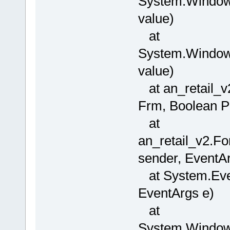
System.Windows
value)
at
System.Window
value)
at an_retail_
Frm, Boolean P
at
an_retail_v2.F
sender, EventAr
at System.Even
EventArgs e)
at
System.Window