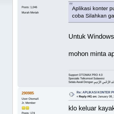
Aplikasi konter p
Posts: 1,046
Murah Meriah
coba Silahkan g
Untuk Windows
mohon minta ap
Support OTOMAX PRO 4.0
Spesialis Telkomsel Sulawesi
Selalu Awali Dengan لرَّحْمنِ الرَّحِيمِ
Re: APLIKASI KONTER 
290985
«
Reply #41 on:
January 08, 
User OtomaX
Jr. Member
klo keluar kaya
Posts: 174