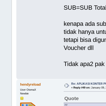
SUB=SUB Total
kenapa ada subt
tidak hanya unt
tetapi bisa dig
Voucher dll
Tidak apa2 pak 
Re: APLIKASI KONTER 
hendyreload
«
Reply #49 on:
January 09, 
User OtomaX
Newbie
Quote