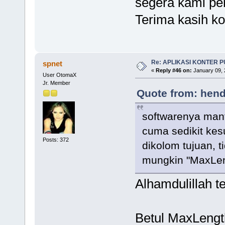
segera kami per
Terima kasih ko
Re: APLIKASI KONTER 
spnet
«
Reply #46 on:
January 09, 
User OtomaX
Jr. Member
Quote from: hend
softwarenya man
cuma sedikit kes
Posts: 372
dikolom tujuan, t
mungkin "MaxLeng
Alhamdulillah t
Betul MaxLengt