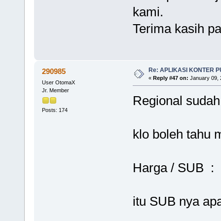
kami.
Terima kasih pa
Re: APLIKASI KONTER 
290985
«
Reply #47 on:
January 09, 
User OtomaX
Jr. Member
Regional sudah
Posts: 174
klo boleh tahu
Harga / SUB :
itu SUB nya ap