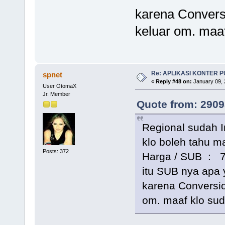
karena Convers
keluar om. maaf
Re: APLIKASI KONTER 
spnet
«
Reply #48 on:
January 09, 
User OtomaX
Jr. Member
Quote from: 2909
Regional sudah 
klo boleh tahu 
Posts: 372
Harga / SUB : 7
itu SUB nya apa 
karena Conversio
om. maaf klo sud