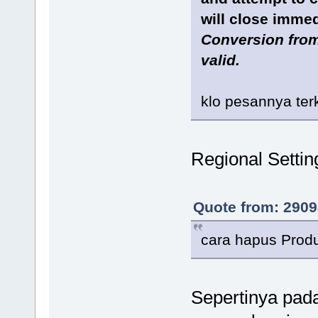
will close immed
Conversion from 
valid.
klo pesannya ter
Regional Setti
Quote from: 2909
cara hapus Prod
Sepertinya pad