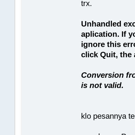
trx.
Unhandled exc
aplication. If 
ignore this err
click Quit, the
Conversion fro
is not valid.
klo pesannya t