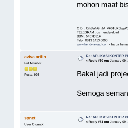
mohon maaf bis
OID : CihSWkGhJA_VF0TqR5bg
TELEGRAM : cs_hendyreload
BBM : 54E7D51F
Telp : 0813 1413 6000
www.hendyreload.com
- harga hemat
Re: APLIKASI KONTER 
aviva arifin
«
Reply #50 on:
January 09, 
Full Member
Bakal jadi proj
Posts: 995
Semoga semang
Re: APLIKASI KONTER 
spnet
«
Reply #51 on:
January 09, 
User OtomaX