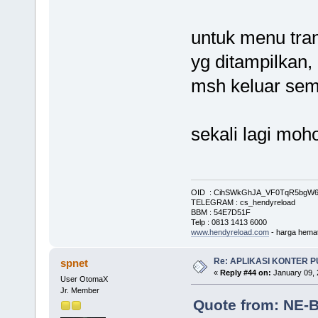
untuk menu tran
yg ditampilkan,
msh keluar sem
sekali lagi moh
OID : CihSWkGhJA_VF0TqR5bg
TELEGRAM : cs_hendyreload
BBM : 54E7D51F
Telp : 0813 1413 6000
www.hendyreload.com
- harga hemat
Re: APLIKASI KONTER 
spnet
«
Reply #44 on:
January 09, 
User OtomaX
Jr. Member
Quote from: NE-B