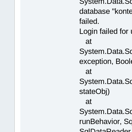
System.Data.Sq
database "konte
failed.
Login failed 
at
System.Data.Sq
exception, Boo
at
System.Data.Sq
stateObj)
at
System.Data.Sq
runBehavior, 
SqlDataReader