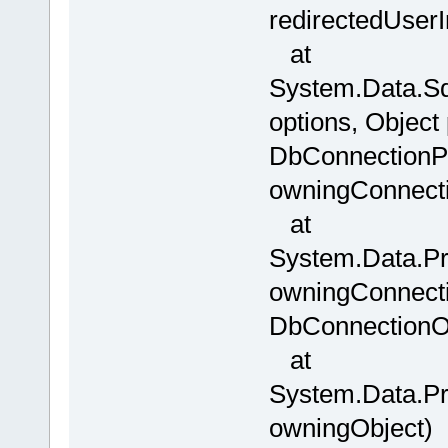
redirectedUserI
at
System.Data.Sq
options, Object
DbConnectionPo
owningConnect
at
System.Data.Pr
owningConnecti
DbConnectionOp
at
System.Data.Pr
owningObject)