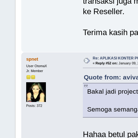
transaksi juga 
ke Reseller.
Terima kasih p
Re: APLIKASI KONTER 
spnet
«
Reply #52 on:
January 09, 
User OtomaX
Jr. Member
Quote from: aviva
Bakal jadi proje
Posts: 372
Semoga semanga
Hahaa betul pa