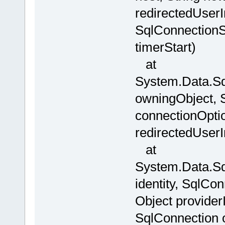
redirectedUser
SqlConnectionSt
timerStart)
at
System.Data.Sq
owningObject, 
connectionOpti
redirectedUserI
at
System.Data.Sql
identity, SqlCo
Object provider
SqlConnection 