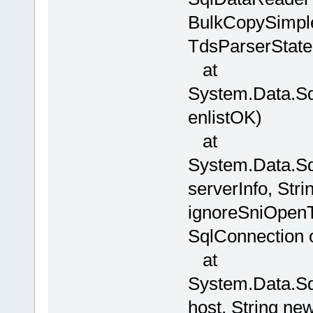
BulkCopySimple
TdsParserState
at
System.Data.Sq
enlistOK)
at
System.Data.Sq
serverInfo, St
ignoreSniOpenTi
SqlConnection 
at
System.Data.Sq
host, String n