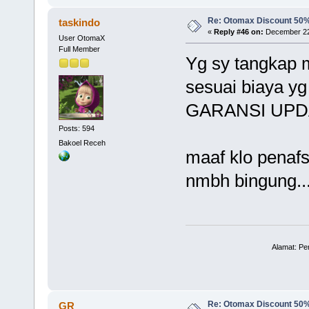
Re: Otomax Discount 50
taskindo
«
Reply #46 on:
December 22,
User OtomaX
Full Member
Yg sy tangkap m
sesuai biaya yg
GARANSI UPDAT
Posts: 594
Bakoel Receh
maaf klo penaf
nmbh bingung... 
Alamat: P
Re: Otomax Discount 50
GR