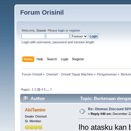
Forum Orisinil
Welcome,
Guest
. Please
login
or
register
.
Login with username, password and session length
Home
Help
Search
Login
Register
Forum Orisinil
»
OtomaX - Orisinil Topup Machine
»
Pengumuman
»
Berken
Pages:
1
2
[
3
]
4
5
...
7
Author
Topic: Berkenaan dengan
Re: Otomax Discount 50
AbiTamim
«
Reply #40 on:
December 22,
Dealer OtomaX
Sr. Member
lho atasku kan 