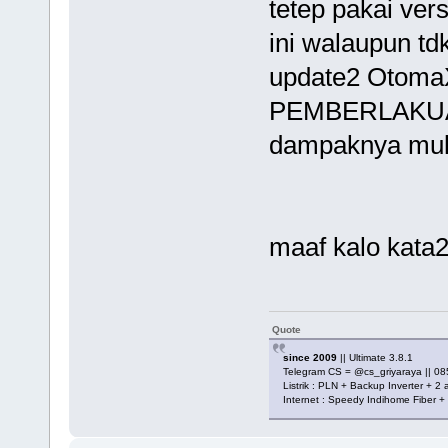
tetep pakai ver
ini walaupun td
update2 OtomaX
PEMBERLAKUAN
dampaknya mul
maaf kalo kata2
Quote
since 2009
|| Ultimate 3.8.1
Telegram CS = @cs_griyaraya || 
Listrik : PLN + Backup Inverter + 2
Internet : Speedy Indihome Fiber