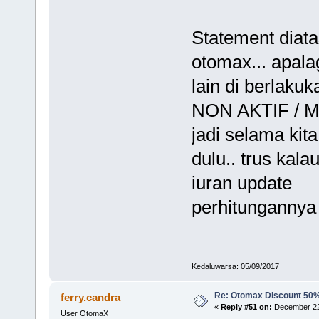
Statement dia
otomax... apal
lain di berlakuk
NON AKTIF / M
jadi selama kit
dulu.. trus kala
iuran update
perhitungannya
Kedaluwarsa: 05/09/2017
Re: Otomax Discount 50
ferry.candra
«
Reply #51 on:
December 22,
User OtomaX