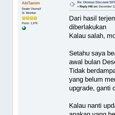
Re: Otomax Discount 50
AbiTamim
«
Reply #45 on:
December 22,
Dealer OtomaX
Sr. Member
Dari hasil ter
Posts: 1,976
diberlakukan
Kalau salah, mo
Setahu saya bea
awal bulan Des
Tidak berdampak
yang belum men
upgrade, ganti 
Kalau nanti upd
apakan yang be