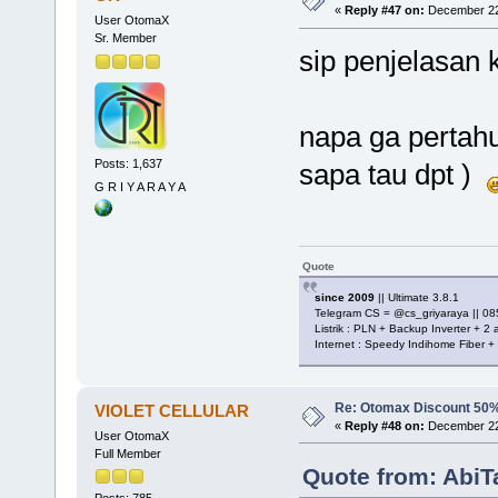
«
Reply #47 on:
December 22,
User OtomaX
Sr. Member
sip penjelasan kl
napa ga pertahu
Posts: 1,637
sapa tau dpt )
G R I Y A R A Y A
Quote
since 2009
|| Ultimate 3.8.1
Telegram CS = @cs_griyaraya || 
Listrik : PLN + Backup Inverter + 2
Internet : Speedy Indihome Fiber
Re: Otomax Discount 50
VIOLET CELLULAR
«
Reply #48 on:
December 22,
User OtomaX
Full Member
Quote from: AbiT