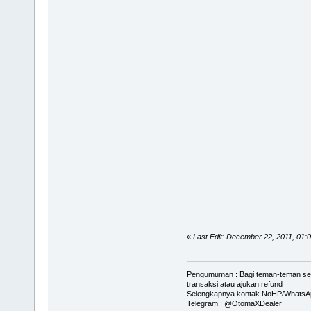
«
Last Edit: December 22, 2011, 01
Pengumuman : Bagi teman-teman serve
transaksi atau ajukan refund
Selengkapnya kontak NoHP/WhatsAp
Telegram : @OtomaXDealer