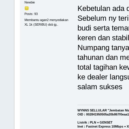
Newbie
Kebetulan ada d
Posts: 93
Sebelum ny teri
Membantu agan2 menyediakan
XL 1k (SERIBU) dsb jg..
budi serta tem
keren dan stabil
Numpang tanya 
tahunan dan mel
total tagihan k
ke dealer langs
salam sukses
WYNNS SELLULAR "Jembatan Niaga 
OID : 002841950505a20b867f0eaa1
Listrik : PLN + GENSET
Inet : Fastnet Express 10Mbps + X