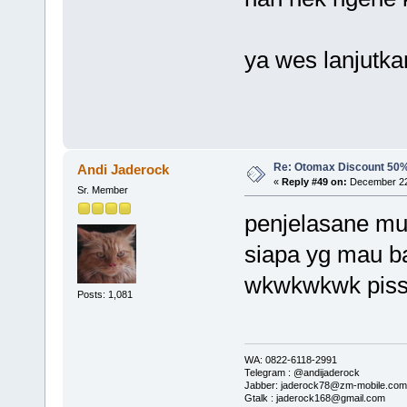
ya wes lanjutka
Re: Otomax Discount 50
Andi Jaderock
«
Reply #49 on:
December 22,
Sr. Member
penjelasane mu
siapa yg mau ba
wkwkwkwk pis
Posts: 1,081
WA: 0822-6118-2991
Telegram : @andijaderock
Jabber: jaderock78@zm-mobile.com
Gtalk : jaderock168@gmail.com