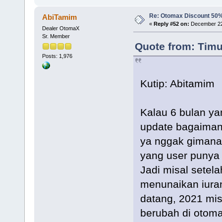
Re: Otomax Discount 50
AbiTamim
«
Reply #52 on:
December 22,
Dealer OtomaX
Sr. Member
Quote from: Timu
Posts: 1,976
Kutip: Abitamim
Kalau 6 bulan ya
update bagaiman
ya nggak gimana
yang user punya
Jadi misal setela
menunaikan iura
datang, 2021 mis
berubah di otoma