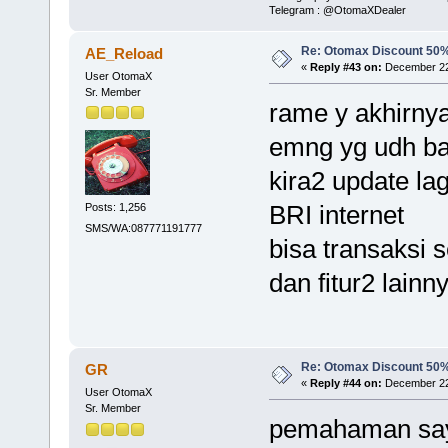
Telegram : @OtomaXDealer
Re: Otomax Discount 50
AE_Reload
«
Reply #43 on:
December 22,
User OtomaX
Sr. Member
rame y akhirny
emng yg udh ba
kira2 update la
BRI internet
Posts: 1,256
SMS/WA:087771191777
bisa transaksi 
dan fitur2 lainn
Re: Otomax Discount 50
GR
«
Reply #44 on:
December 22,
User OtomaX
Sr. Member
pemahaman saya