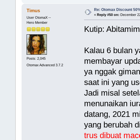
Re: Otomax Discount 50
Timus
«
Reply #50 on:
December 22,
User OtomaX --
Hero Member
Kutip: Abitamim
Kalau 6 bulan y
membayar upda
Posts: 2,045
Otomax Advanced 3.7.2
ya nggak giman
saat ini yang u
Jadi misal setel
menunaikan iur
datang, 2021 mi
yang berubah di
trus dibuat mac