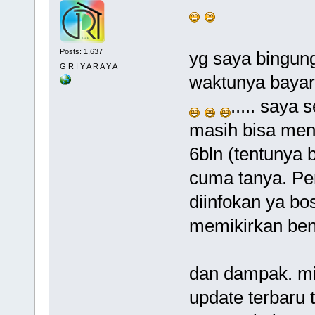
Posts: 1,637
yg saya bingun
G R I Y A R A Y A
waktunya bayar 
..... saya
masih bisa men
6bln (tentunya 
cuma tanya. Pe
diinfokan ya bo
memikirkan benar
dan dampak. mi
update terbaru 