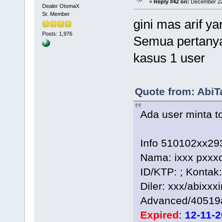
«
Reply #42 on:
December 22,
Dealer OtomaX
Sr. Member
gini mas arif y
Posts: 1,976
Semua pertanya
kasus 1 user
Quote from: AbiT
Ada user minta 
Info 510102xx29
Nama: ixxx pxxx
ID/KTP: ; Kontak
Diler: xxx/abixxxi
Advanced/40519
Expired
:
12-11-2