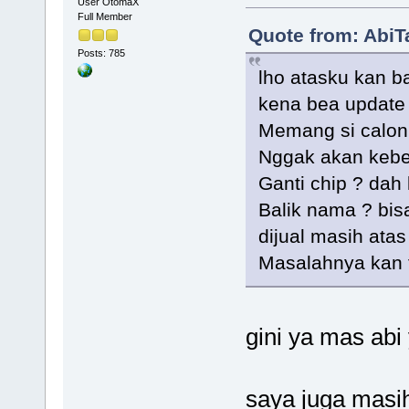
User OtomaX
Full Member
Quote from: AbiT
Posts: 785
lho atasku kan b
kena bea update
Memang si calon
Nggak akan kebe
Ganti chip ? dah
Balik nama ? bis
dijual masih ata
Masalahnya kan t
gini ya mas abi 
saya juga masi