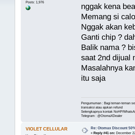
Posts: 1,976
nggak kena bea
Memang si calo
Nggak akan keb
Ganti chip ? da
Balik nama ? bi
saat 2nd dijual
Masalahnya kan 
itu saja
Pengumuman : Bagi teman-teman serve
transaksi atau ajukan refund
Selengkapnya kontak NoHP/WhatsAp
Telegram : @OtomaXDealer
Re: Otomax Discount 50
VIOLET CELLULAR
«
Reply #41 on:
December 22,