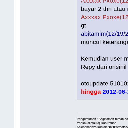
Axxxax Pxoxe(12
bayar 2 thn atau
Axxxax Pxoxe(12
gt
abitamim(12/19/
muncul keterang
Kemudian user me
Repy dari orisini
otoupdate.5101
hingga
2012-06-
Pengumuman : Bagi teman-teman serve
transaksi atau ajukan refund
Selengkapnya kontak NoHP/WhatsAp