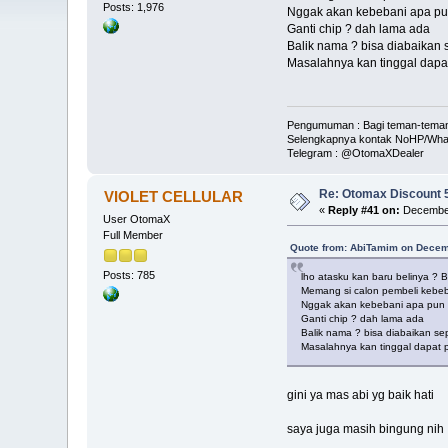
Posts: 1,976
Nggak akan kebebani apa p
Ganti chip ? dah lama ada
Balik nama ? bisa diabaikan s
Masalahnya kan tinggal dapat 
Pengumuman : Bagi teman-teman s
Selengkapnya kontak NoHP/Wha
Telegram : @OtomaXDealer
Re: Otomax Discount
VIOLET CELLULAR
«
Reply #41 on:
December
User OtomaX
Full Member
Quote from: AbiTamim on Decem
Posts: 785
lho atasku kan baru belinya ?
Memang si calon pembeli kebe
Nggak akan kebebani apa pun
Ganti chip ? dah lama ada
Balik nama ? bisa diabaikan sep
Masalahnya kan tinggal dapat pe
gini ya mas abi yg baik hati
saya juga masih bingung nih