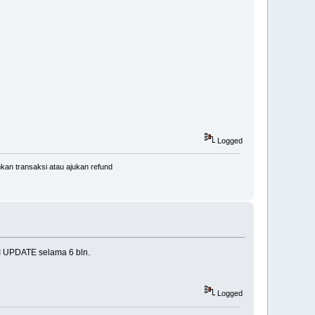
Logged
kan transaksi atau ajukan refund
SI UPDATE selama 6 bln.
Logged