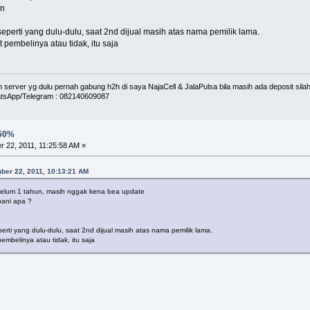
un
eperti yang dulu-dulu, saat 2nd dijual masih atas nama pemilik lama.
pembelinya atau tidak, itu saja
erver yg dulu pernah gabung h2h di saya NajaCell & JalaPulsa bila masih ada deposit silah
tsApp/Telegram : 082140609087
 50%
 22, 2011, 11:25:58 AM »
ber 22, 2011, 10:13:21 AM
 Belum 1 tahun, masih nggak kena bea update
bani apa ?
erti yang dulu-dulu, saat 2nd dijual masih atas nama pemilik lama.
mbelinya atau tidak, itu saja