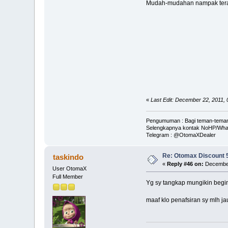
Mudah-mudahan nampak ter
«
Last Edit: December 22, 2011,
Pengumuman : Bagi teman-teman s
Selengkapnya kontak NoHP/Wha
Telegram : @OtomaXDealer
Re: Otomax Discount
taskindo
«
Reply #46 on:
December
User OtomaX
Full Member
Yg sy tangkap mungikin begi
maaf klo penafsiran sy mlh j