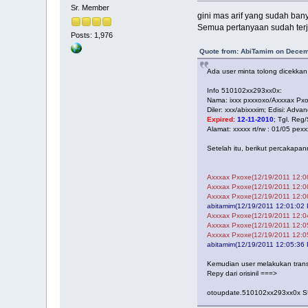
Sr. Member
gini mas arif yang sudah ban
Semua pertanyaan sudah terj
Posts: 1,976
Quote from: AbiTamim on Decem
Ada user minta tolong dicekka
Info 510102xx293xx0x:
Nama: ixxx pxxxoxo/Axxxax Pxox
Diler: xxx/abixxxim; Edisi: A
Expired
:
12-11-2010
; Tgl. Reg
Alamat: xxxxx rt/rw : 01/05 pex
Setelah itu, berikut percakapa
Axxxax Pxoxe(12/19/2011 12:0
Axxxax Pxoxe(12/19/2011 12:0
Axxxax Pxoxe(12/19/2011 12:0
abitamim(12/19/2011 12:01:02 
Axxxax Pxoxe(12/19/2011 12:0
Axxxax Pxoxe(12/19/2011 12:0
Axxxax Pxoxe(12/19/2011 12:0
abitamim(12/19/2011 12:05:36 
Kemudian user melakukan transf
Repy dari orisinil ===>
otoupdate.510102xx293xx0x 