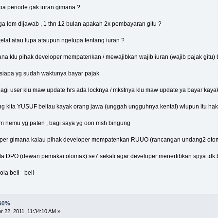
rapa periode gak iuran gimana ?
a lom dijawab , 1 thn 12 bulan apakah 2x pembayaran gitu ?
telat atau lupa ataupun ngelupa tentang iuran ?
ana klu pihak developer mempatenkan / mewajibkan wajib iuran (wajib pajak gitu) b
 siapa yg sudah waktunya bayar pajak
bagi user klu maw update hrs ada locknya / mkstnya klu maw update ya bayar kay
ng kita YUSUF beliau kayak orang jawa (unggah ungguhnya kental) wlupun itu hak
lum nemu yg paten , bagi saya yg oon msh bingung
oper gimana kalau pihak developer mempatenkan RUUO (rancangan undang2 oto
ta DPO (dewan pemakai otomax) se7 sekali agar developer menertibkan spya tdk b
la beli - beli
 50%
 22, 2011, 11:34:10 AM »