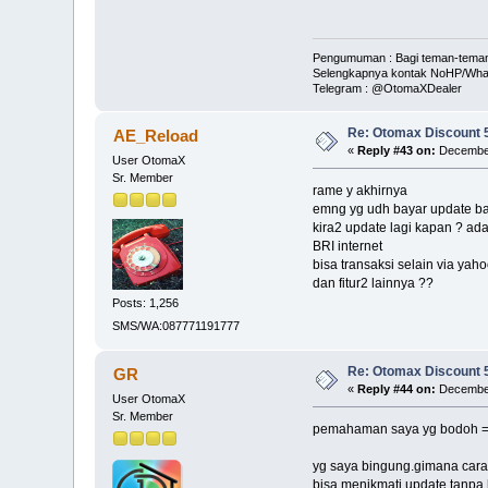
Pengumuman : Bagi teman-teman s
Selengkapnya kontak NoHP/Wha
Telegram : @OtomaXDealer
Re: Otomax Discount
AE_Reload
«
Reply #43 on:
December
User OtomaX
Sr. Member
rame y akhirnya
emng yg udh bayar update ba
kira2 update lagi kapan ? ad
BRI internet
bisa transaksi selain via ya
dan fitur2 lainnya ??
Posts: 1,256
SMS/WA:087771191777
Re: Otomax Discount
GR
«
Reply #44 on:
December
User OtomaX
Sr. Member
pemahaman saya yg bodoh = 1
yg saya bingung.gimana caran
bisa menikmati update tanpa h