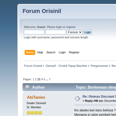
Forum Orisinil
Welcome,
Guest
. Please
login
or
register
.
Login with username, password and session length
Home
Help
Search
Login
Register
Forum Orisinil
»
OtomaX - Orisinil Topup Machine
»
Pengumuman
»
Ber
Pages:
1
2
[
3
]
4
5
...
7
Author
Topic: Berkenaan deng
Re: Otomax Discount
AbiTamim
«
Reply #40 on:
December
Dealer OtomaX
Sr. Member
lho atasku kan baru belinya 
Memang si calon pembeli ke