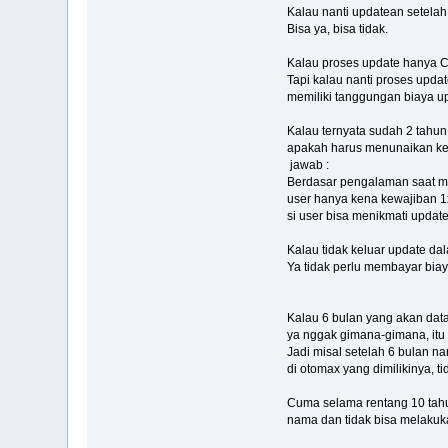
Kalau nanti updatean setelah
Bisa ya, bisa tidak.
Kalau proses update hanya Co
Tapi kalau nanti proses upda
memiliki tanggungan biaya u
Kalau ternyata sudah 2 tahun
apakah harus menunaikan kew
jawab :
Berdasar pengalaman saat me
user hanya kena kewajiban 1
si user bisa menikmati update
Kalau tidak keluar update d
Ya tidak perlu membayar biaya
Kalau 6 bulan yang akan dat
ya nggak gimana-gimana, itu
Jadi misal setelah 6 bulan n
di otomax yang dimilikinya, t
Cuma selama rentang 10 tahun 
nama dan tidak bisa melakuka