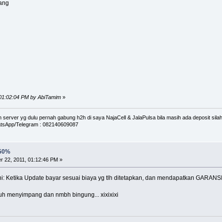
ang
 01:02:04 PM by AbiTamim
»
erver yg dulu pernah gabung h2h di saya NajaCell & JalaPulsa bila masih ada deposit silah
tsApp/Telegram : 082140609087
 50%
 22, 2011, 01:12:46 PM »
ni: Ketika Update bayar sesuai biaya yg tlh ditetapkan, dan mendapatkan GARAN
auh menyimpang dan nmbh bingung... xixixixi