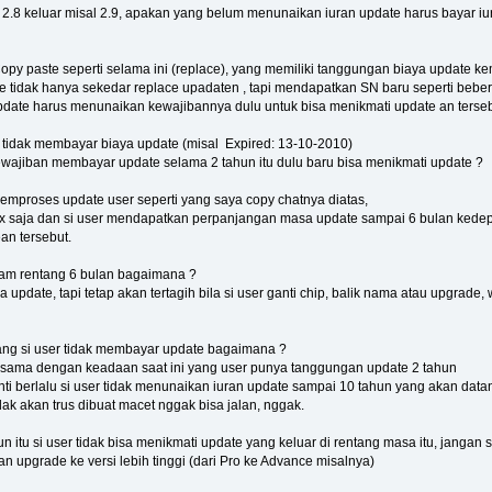
 2.8 keluar misal 2.9, apakan yang belum menunaikan iuran update harus bayar iu
py paste seperti selama ini (replace), yang memiliki tanggungan biaya update ke
te tidak hanya sekedar replace upadaten , tapi mendapatkan SN baru seperti beber
pdate harus menunaikan kewajibannya dulu untuk bisa menikmati update an terseb
 tidak membayar biaya update (misal Expired: 13-10-2010)
ajiban membayar update selama 2 tahun itu dulu baru bisa menikmati update ?
mproses update user seperti yang saya copy chatnya diatas,
x saja dan si user mendapatkan perpanjangan masa update sampai 6 bulan kedepan
an tersebut.
alam rentang 6 bulan bagaimana ?
 update, tapi tetap akan tertagih bila si user ganti chip, balik nama atau upgrade
ang si user tidak membayar update bagaimana ?
 sama dengan keadaan saat ini yang user punya tanggungan update 2 tahun
anti berlalu si user tidak menunaikan iuran update sampai 10 tahun yang akan dat
idak akan trus dibuat macet nggak bisa jalan, nggak.
itu si user tidak bisa menikmati update yang keluar di rentang masa itu, jangan 
n upgrade ke versi lebih tinggi (dari Pro ke Advance misalnya)