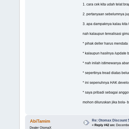
1. cara cek kita udah telat b
2. pertanyaan sebelumnya jug
3. apa dampaknya kalau kita 
nah kalaupun terealisasi gim
* pihak deller harus mendata
* kalaupun hasilnya /update 
* nah inilah istimewanya aba
* sepertinya tread diatas be
* ini sepenuhnya HAK devel
* saya pribadi sebagai anggo
mohon diluruskan jika bola- bo
Re: Otomax Discount
AbiTamim
«
Reply #42 on:
December
Dealer OtomaX