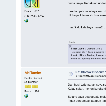
cuma tanya. Perlakuan update 
Posts: 1,637
dan dampak. misalnya kalo tdk
tdk bayar,kita masih bisa 
G R I Y A R A Y A
maaf kalo kata2nya muter2....
Quote
since 2009
|| Ultimate 3.8.1
Telegram CS = @cs_griyaraya 
Listrik : PLN + Backup Inverter
Internet : Speedy Indihome Fi
Re: Otomax Discount
AbiTamim
«
Reply #45 on:
December
Dealer OtomaX
Sr. Member
Dari hasil terjemahan saya s
Kalau salah, mohon koreksi d
Posts: 1,976
Setahu saya bea update mulai
Tidak berdampak apapun (tid