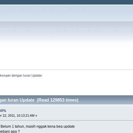
kenaan dengan Iuran Update
an Iuran Update (Read 129853 times)
 50%
 22, 2011, 10:13:21 AM »
? Belum 1 tahun, masih nggak kena bea update
bebani apa ?