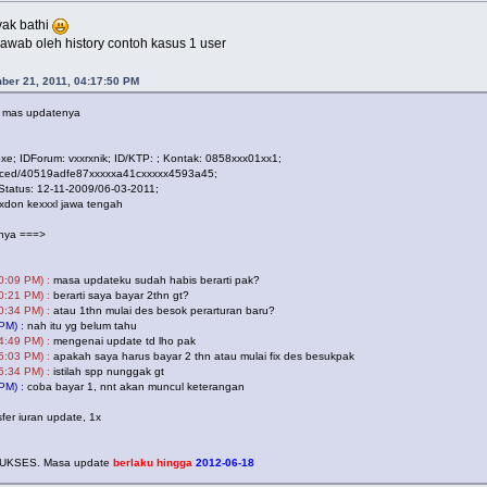
yak bathi
awab oleh history contoh kasus 1 user
ber 21, 2011, 04:17:50 PM
n mas updatenya
e; IDForum: vxxrxnik; ID/KTP: ; Kontak: 0858xxx01xx1;
dvanced/40519adfe87xxxxxa41cxxxxx4593a45;
/Status: 12-11-2009/06-03-2011;
xxdon kexxxl jawa tengah
nnya ===>
0:09 PM) :
masa updateku sudah habis berarti pak?
0:21 PM) :
berarti saya bayar 2thn gt?
0:34 PM) :
atau 1thn mulai des besok perarturan baru?
PM) :
nah itu yg belum tahu
4:49 PM) :
mengenai update td lho pak
5:03 PM) :
apakah saya harus bayar 2 thn atau mulai fix des besukpak
5:34 PM) :
istilah spp nunggak gt
PM) :
coba bayar 1, nnt akan muncul keterangan
er iuran update, 1x
SUKSES. Masa update
berlaku hingga
2012-06-18