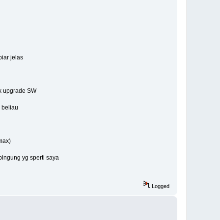
iar jelas
ak upgrade SW
 beliau
max)
ingung yg sperti saya
Logged