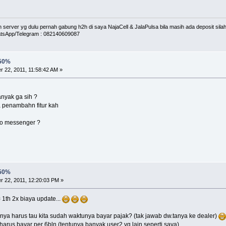
erver yg dulu pernah gabung h2h di saya NajaCell & JalaPulsa bila masih ada deposit silah
tsApp/Telegram : 082140609087
 50%
 22, 2011, 11:58:42 AM »
nyak ga sih ?
a penambahn fitur kah
hoo messenger ?
 50%
 22, 2011, 12:20:03 PM »
th 2x biaya update...
ya harus tau kita sudah waktunya bayar pajak? (tak jawab dw.tanya ke dealer)
arus bayar per 6bln (tentunya banyak user2 yg lain seperti saya).