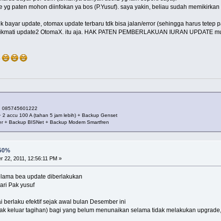
yg paten mohon diinfokan ya bos (P.Yusuf). saya yakin, beliau sudah memikirkan ben
 bayar update, otomax update terbaru tdk bisa jalan/error (sehingga harus tetep 
menikmati update2 OtomaX. itu aja. HAK PATEN PEMBERLAKUAN IURAN UPDATE mu
.
|| 085745601222
 + 2 accu 100 A (tahan 5 jam lebih) + Backup Genset
ber + Backup BISNet + Backup Modem Smartfren
 50%
 22, 2011, 12:56:11 PM »
elama bea update diberlakukan
ari Pak yusuf
 berlaku efektif sejak awal bulan Desember ini
ak keluar tagihan) bagi yang belum menunaikan selama tidak melakukan upgrade, 