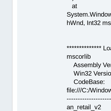
at
System.Windows
hWnd, Int32 msg
************** L
mscorlib
Assembly Vers
Win32 Version
CodeBase:
file:///C:/Wind
-------------------
an_retail_v2