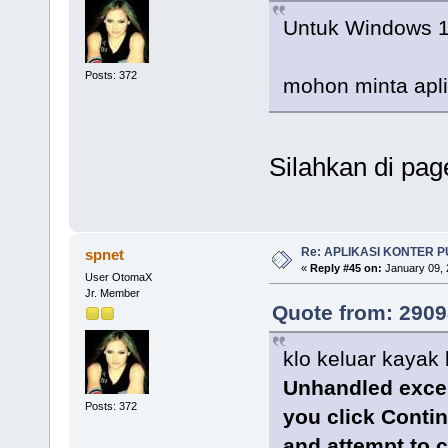
Untuk Windows 
Posts: 372
mohon minta apl
Silahkan di pag
Re: APLIKASI KONTER 
spnet
«
Reply #45 on:
January 09, 
User OtomaX
Jr. Member
Quote from: 2909
klo keluar kayak
Unhandled except
Posts: 372
you click Continu
and attempt to c