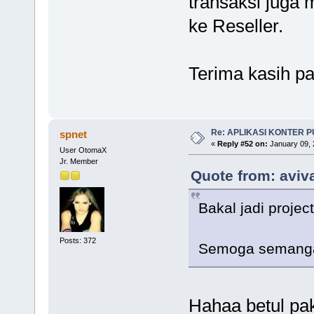
transaksi juga 
ke Reseller.
Terima kasih p
Re: APLIKASI KONTER 
spnet
«
Reply #52 on:
January 09, 
User OtomaX
Jr. Member
Quote from: aviva
Bakal jadi proje
Posts: 372
Semoga semanga
Hahaa betul pa