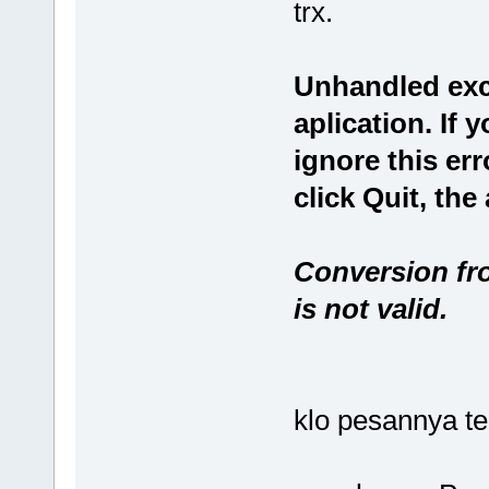
trx.
Unhandled exc
aplication. If 
ignore this err
click Quit, the
Conversion fro
is not valid.
klo pesannya t