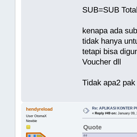
SUB=SUB Total
kenapa ada subt
tidak hanya unt
tetapi bisa dig
Voucher dll
Tidak apa2 pak 
Re: APLIKASI KONTER 
hendyreload
«
Reply #49 on:
January 09, 
User OtomaX
Newbie
Quote