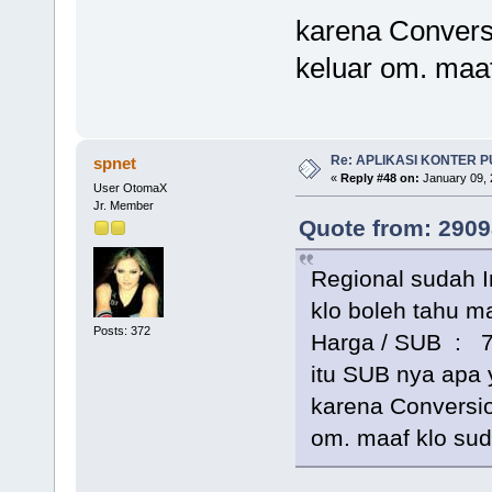
karena Convers
keluar om. maaf
Re: APLIKASI KONTER 
spnet
«
Reply #48 on:
January 09, 
User OtomaX
Jr. Member
Quote from: 2909
Regional sudah 
klo boleh tahu 
Posts: 372
Harga / SUB : 7
itu SUB nya apa 
karena Conversio
om. maaf klo sud