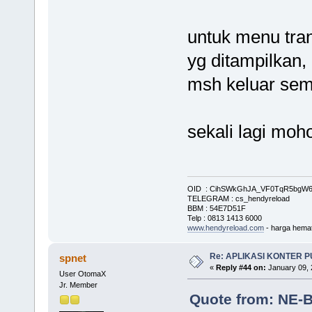
untuk menu tran
yg ditampilkan,
msh keluar sem
sekali lagi moh
OID : CihSWkGhJA_VF0TqR5bg
TELEGRAM : cs_hendyreload
BBM : 54E7D51F
Telp : 0813 1413 6000
www.hendyreload.com
- harga hemat
Re: APLIKASI KONTER 
spnet
«
Reply #44 on:
January 09, 
User OtomaX
Jr. Member
Quote from: NE-B