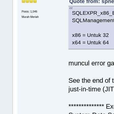
Quote from: spne
SQLEXPR_x86_E
Posts: 1,046
Murah Meriah
SQLManagementS
x86 = Untuk 32
x64 = Untuk 64
muncul error g
See the end of 
just-in-time (JI
************** Ex