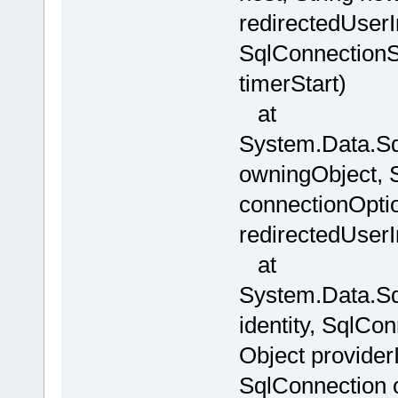
redirectedUser
SqlConnectionSt
timerStart)
at
System.Data.Sq
owningObject, 
connectionOpti
redirectedUserI
at
System.Data.Sql
identity, SqlCo
Object provider
SqlConnection 