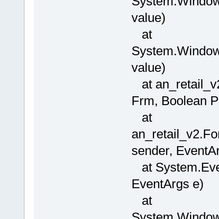
System.Windows
value)
at
System.Window
value)
at an_retail_
Frm, Boolean P
at
an_retail_v2.F
sender, EventAr
at System.Even
EventArgs e)
at
System.Window