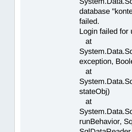
System.Data.Sq
database "konte
failed.
Login failed 
at
System.Data.Sq
exception, Boo
at
System.Data.Sq
stateObj)
at
System.Data.Sq
runBehavior, 
SqlDataReader