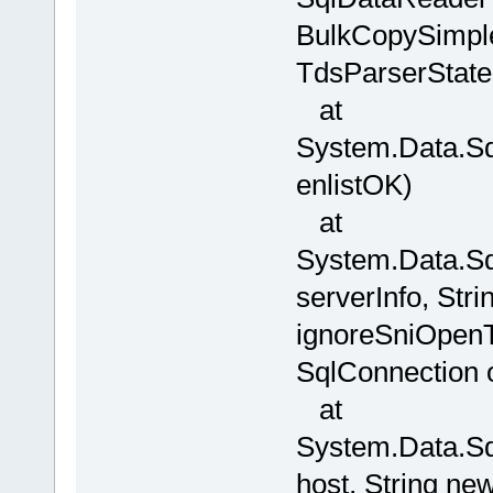
BulkCopySimple
TdsParserState
at
System.Data.Sq
enlistOK)
at
System.Data.Sq
serverInfo, St
ignoreSniOpenTi
SqlConnection 
at
System.Data.Sq
host, String n