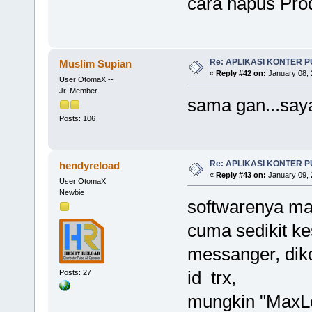
cara hapus Pro
Re: APLIKASI KONTER 
Muslim Supian
«
Reply #42 on:
January 08, 
User OtomaX --
Jr. Member
sama gan...saya 
Posts: 106
Re: APLIKASI KONTER 
hendyreload
«
Reply #43 on:
January 09, 
User OtomaX
Newbie
softwarenya ma
cuma sedikit ke
messanger, diko
id trx,
Posts: 27
mungkin "MaxLe