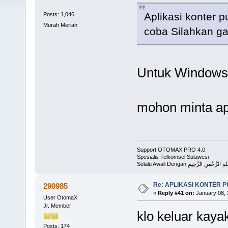
Aplikasi konter p
Posts: 1,046
Murah Meriah
coba Silahkan g
Untuk Windows
mohon minta ap
Support OTOMAX PRO 4.0
Spesialis Telkomsel Sulawesi
Selalu Awali Dengan لرَّحْمنِ الرَّحِيمِ
Re: APLIKASI KONTER 
290985
«
Reply #41 on:
January 08, 
User OtomaX
Jr. Member
klo keluar kaya
Posts: 174