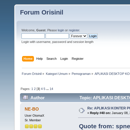
Forum Orisinil
Welcome,
Guest
. Please
login
or
register
.
Login with username, password and session length
Home
Help
Search
Login
Register
Forum Orisinil
»
Kategori Umum
»
Pemograman
»
APLIKASI DESKTOP K
Pages:
1
2
[
3
]
4
5
...
14
Author
Topic: APLIKASI DESKT
Re: APLIKASI KONTER 
NE-BO
«
Reply #40 on:
January 08, 
User OtomaX
Sr. Member
Quote from: spne