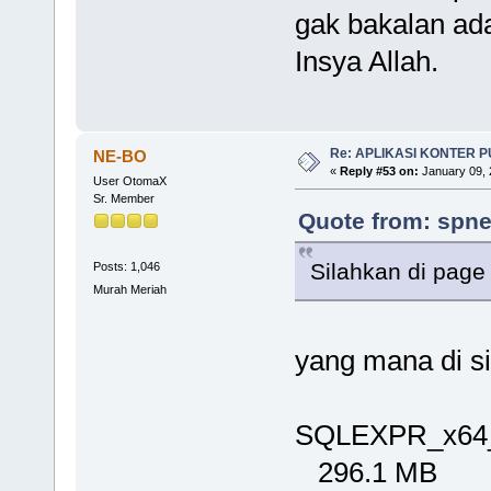
gak bakalan ada
Insya Allah.
Re: APLIKASI KONTER 
NE-BO
«
Reply #53 on:
January 09, 
User OtomaX
Sr. Member
Quote from: spne
Silahkan di page
Posts: 1,046
Murah Meriah
yang mana di si
SQLEXPR_x64
296.1 MB