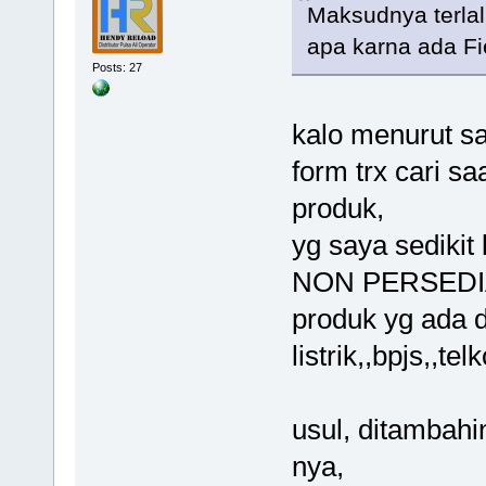
Maksudnya terla
apa karna ada Fi
Posts: 27
kalo menurut sa
form trx cari sa
produk,
yg saya sediki
NON PERSEDIAAN
produk yg ada d
listrik,,bpjs,,te
usul, ditambahi
nya,