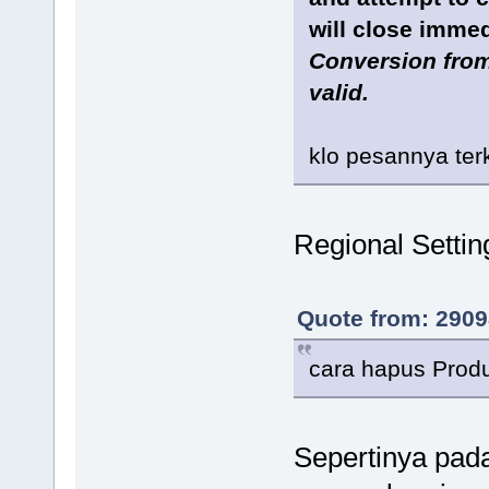
will close immed
Conversion from 
valid.
klo pesannya ter
Regional Setti
Quote from: 2909
cara hapus Prod
Sepertinya pad