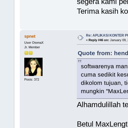
segera kami per
Terima kasih ko
Re: APLIKASI KONTER 
spnet
«
Reply #46 on:
January 09, 
User OtomaX
Jr. Member
Quote from: hend
softwarenya man
cuma sedikit kes
Posts: 372
dikolom tujuan, t
mungkin "MaxLeng
Alhamdulillah t
Betul MaxLengt