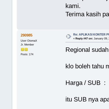
kami.
Terima kasih pa
Re: APLIKASI KONTER 
290985
«
Reply #47 on:
January 09, 
User OtomaX
Jr. Member
Regional sudah
Posts: 174
klo boleh tahu
Harga / SUB :
itu SUB nya ap