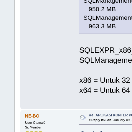
SQLManagement
950.2 MB
SQLManagement
963.3 MB
SQLEXPR_x86_
SQLManagemen
x86 = Untuk 32
x64 = Untuk 64
Re: APLIKASI KONTER 
NE-BO
«
Reply #55 on:
January 09, 
User OtomaX
Sr. Member