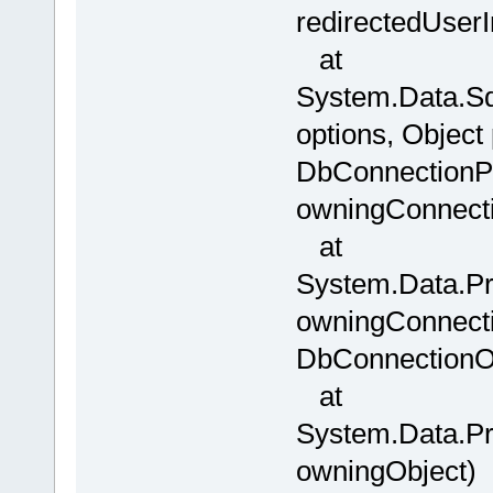
redirectedUserI
at
System.Data.Sq
options, Object
DbConnectionPo
owningConnect
at
System.Data.Pr
owningConnecti
DbConnectionOp
at
System.Data.Pr
owningObject)