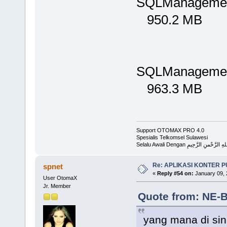
SQLManagemen
950.2 MB
SQLManagemen
963.3 MB
Support OTOMAX PRO 4.0
Spesialis Telkomsel Sulawesi
Selalu Awali Dengan لرَّحْمنِ الرَّحِيمِ
Re: APLIKASI KONTER 
spnet
«
Reply #54 on:
January 09, 
User OtomaX
Jr. Member
Quote from: NE-B
yang mana di sin