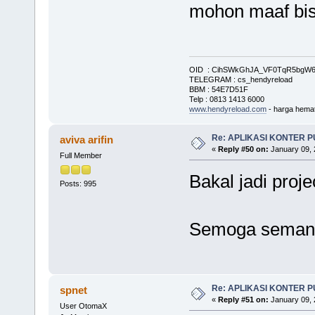
mohon maaf bis
OID : CihSWkGhJA_VF0TqR5bg
TELEGRAM : cs_hendyreload
BBM : 54E7D51F
Telp : 0813 1413 6000
www.hendyreload.com
- harga hemat
Re: APLIKASI KONTER 
aviva arifin
«
Reply #50 on:
January 09, 
Full Member
Bakal jadi proj
Posts: 995
Semoga semang
Re: APLIKASI KONTER 
spnet
«
Reply #51 on:
January 09, 
User OtomaX