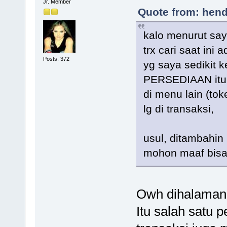
Jr. Member
Quote from: hend
kalo menurut say
trx cari saat ini
Posts: 372
yg saya sedikit
PERSEDIAAN itu p
di menu lain (toke
lg di transaksi,
usul, ditambahin 
mohon maaf bisa
Owh dihalaman 
Itu salah satu